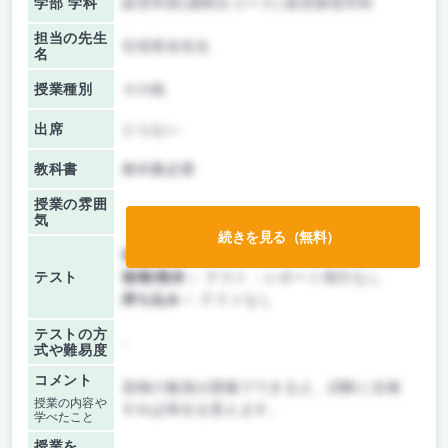
学部 学科
経営学部(昼間主コース) 経営環境学科
担当の先生
石垣美佳先生
名
授業種別
その他
出席
とらない
教科書
教科書必要
授業の雰囲
気
続きを見る（無料）
前期/中間：
テスト・レポート両方なし
テスト
後期/期末：
テスト・レポート両方なし
持ち込み：
テストなし
テストの方
-
式や難易度
コメント
資格の勉強が講義でできる上、試験に合格
授業の内容や
すれば単位を貰えます。
学べたこと
授業を