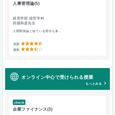
人事管理論
(5)
文
経営学部 経営学科
経
田畑和彦先生
天
人間関係論と似ている部分も多...
メ
4.5
充実
充
3.5
楽単
楽
オンライン中心で受けられる授業
もっとみる
check
企業ファイナンス
(3)