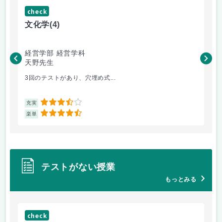
check
ch
文化学
(4)
言
経営学部 経営学科
経
天野先生
天
3回のテストがあり、穴埋め式...
レ
3.5
充実
充
4.5
楽単
楽
テストがない授業
もっとみる
check
ch