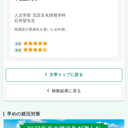
人文学部 言語文化情報学科
人
石井望先生
石
韓国語の受講生が多いため中国...
中
5
充実
充
4.5
楽単
楽
大学トップに戻る
検索結果に戻る
早めの就活対策