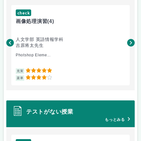
check
ch
画像処理演習
(4)
松
人文学部 英語情報学科
人
吉原将太先生
松
Photshop Eleme...
ゼ
5
充実
充
4
楽単
楽
テストがない授業
もっとみる