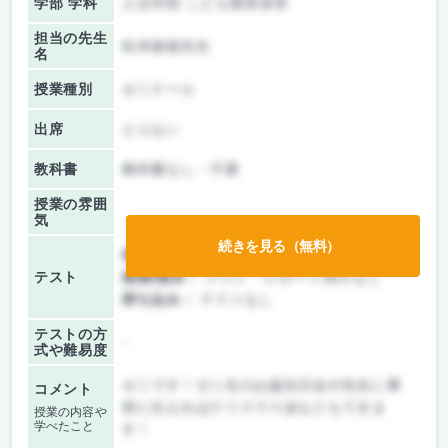
学部 学科
人文学部 こども教育保育
担当の先生
松本俊穂先生
名
授業種別
ゼミナール
出席
とらない
教科書
教科書なし・不要
授業の雰囲
気
続きを見る（無料）
前期/中間：
レポートのみ
テスト
後期/期末：
テスト・レポート両方なし
持ち込み：
テストなし
テストの方
-
式や難易度
ゼミです！ゼミ生のお誕生日会や先生に事
コメント
前に伝えればクリスマス会などもできま
授業の内容や
学べたこと
す！