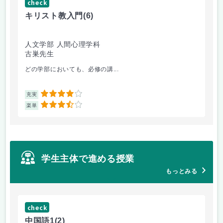
check
ch
キリスト教入門
(6)
コ
人文学部 人間心理学科
人
古巣先生
畠
どの学部においても、必修の講...
授
4
充実
充
3.5
楽単
楽
学生主体で進める授業
もっとみる
check
ch
中国語1
(2)
中