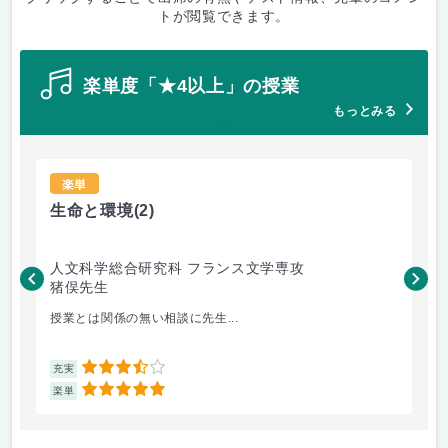
トが閲覧できます。
楽単度「★4以上」の授業
もっとみる
楽単
生命と環境
(2)
多
人文科学総合研究科 フランス文学専攻
人
猪俣先生
和
授業とは関係の無い相談に先生...
異文
3.5
充実
充
5
楽単
楽