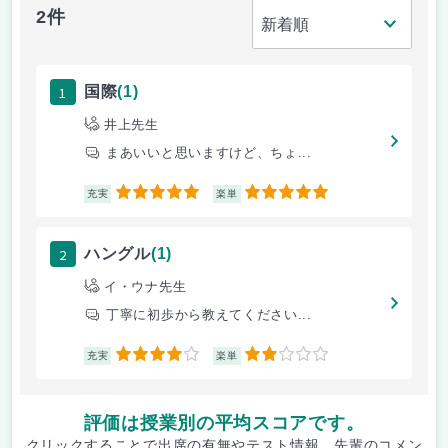
2件
1
国際
(1)
井上先生
まあいいと思いますけど、ちょ...
5
5
充実
楽単
2
ハングル
(1)
イ・ウナ先生
丁寧に初歩から教えてください...
4
2
充実
楽単
評価は授業別の平均スコアです。
クリックすることで出席の有無やテスト情報、先輩のコメン