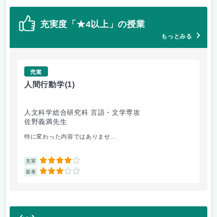
充実度「★4以上」の授業
もっとみる
充実
人間行動学
(1)
多
人文科学総合研究科 言語・文学専攻
人
佐野義満先生
和
特に変わった内容ではありませ...
異文
4
充実
充
3
楽単
楽