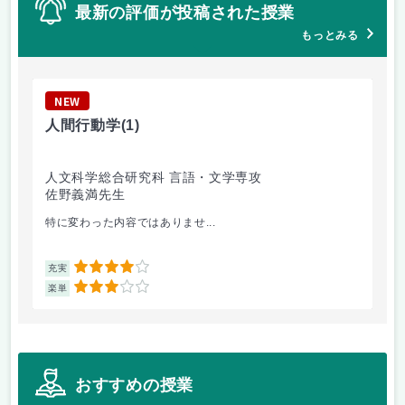
最新の評価が投稿された授業
もっとみる
NEW
N
人間行動学
(1)
ゼ
人文科学総合研究科 言語・文学専攻
人
佐野義満先生
田
特に変わった内容ではありませ...
授
4
充実
充
3
楽単
楽
おすすめの授業