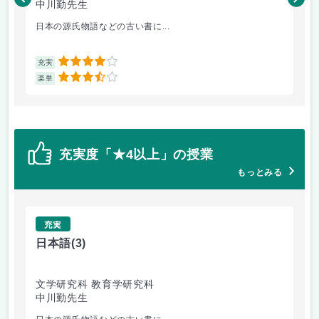
中川勤先生
黒
日本の源氏物語などの古い書に...
夏
4
充実
充
3.5
楽単
楽
充実度「★4以上」の授業
もっとみる
充実
日本語
(3)
現
文学研究科 教育学研究科
文
中川勤先生
小