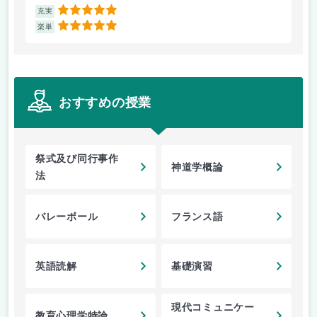
5
充実
充
5
楽単
楽
おすすめの授業
祭式及び同行事作
神道学概論
法
バレーボール
フランス語
英語読解
基礎演習
現代コミュニケー
教育心理学特論