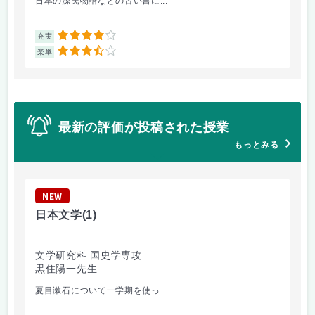
日本の源氏物語などの古い書に...
学
4
充実
充
3.5
楽単
楽
最新の評価が投稿された授業
もっとみる
NEW
N
日本文学
(1)
英
文学研究科 国史学専攻
文
黒住陽一先生
佐
夏目漱石について一学期を使っ...
英