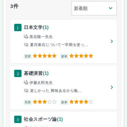
3件
1
日本文学
(1)
黒住陽一先生
夏目漱石について一学期を使っ...
5
5
充実
楽単
2
基礎演習
(1)
伊藤太郎先生
楽しかった 興味あるから勉...
3
4
充実
楽単
3
社会スポーツ論
(1)