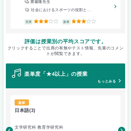
齋藤隆先生
社会におけるスポーツの役割と...
3
3
充実
楽単
評価は授業別の平均スコアです。
クリックすることで出席の有無やテスト情報、先輩のコメン
トが閲覧できます。
楽単度「★4以上」の授業
もっとみる
楽単
日本語
(3)
日
文学研究科 教育学研究科
文