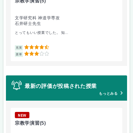
宗教学演習
(5)
ビ
文学研究科 神道学専攻
文
石井研士先生
諸
とってもいい授業でした。 知...
ビ
4.5
充実
充
3
楽単
楽
最新の評価が投稿された授業
もっとみる
NEW
N
宗教学演習
(5)
対