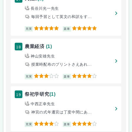
長谷川光一先生
毎回予習として英文の和訳をす...
5
5
充実
楽単
18
農業経済
(1)
神山安雄先生
授業時配布のプリントさえあれ...
3
4
充実
楽単
19
祭祀学研究
(1)
中西正幸先生
神宮の式年遷宮は丁度中間にあ...
4
4
充実
楽単