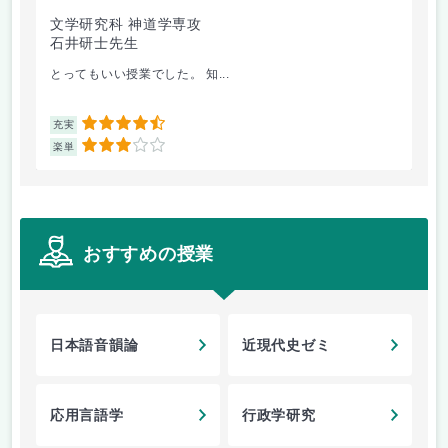
文学研究科 神道学専攻
文
石井研士先生
河
とってもいい授業でした。 知...
中
4.5
充実
充
3
楽単
楽
おすすめの授業
日本語音韻論
近現代史ゼミ
応用言語学
行政学研究