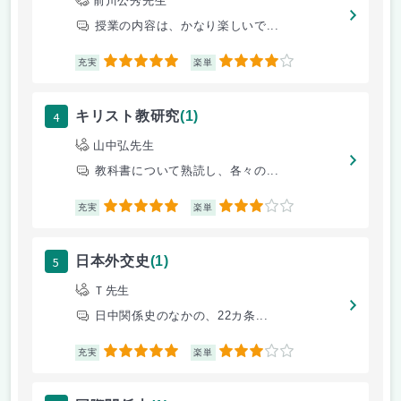
前川公秀先生
授業の内容は、かなり楽しいで...
5
4
充実
楽単
4
キリスト教研究
(1)
山中弘先生
教科書について熟読し、各々の...
5
3
充実
楽単
5
日本外交史
(1)
Ｔ先生
日中関係史のなかの、22カ条...
5
3
充実
楽単