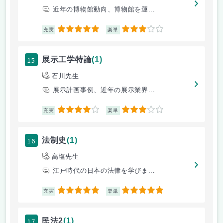
近年の博物館動向、博物館を運...
5
3
充実
楽単
15
展示工学特論
(1)
石川先生
展示計画事例、近年の展示業界...
4
3
充実
楽単
16
法制史
(1)
高塩先生
江戸時代の日本の法律を学びま...
5
5
充実
楽単
17
民法2
(1)