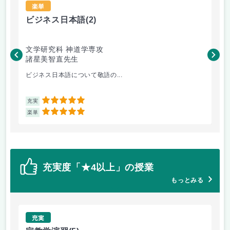
楽単
ビジネス日本語
(2)
日
文学研究科 神道学専攻
文
諸星美智直先生
肥
ビジネス日本語について敬語の...
テ
5
充実
充
5
楽単
楽
充実度「★4以上」の授業
もっとみる
充実