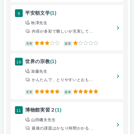
9
平安朝文学
(1)
秋澤先生
内容が多彩で難しいが充実して...
3
1
充実
楽単
10
世界の宗教
(1)
加藤先生
かんたんで、とりやすいとおも...
5
5
充実
楽単
11
博物館実習２
(1)
山田磯夫先生
最後の課題はかなり時間かかる...