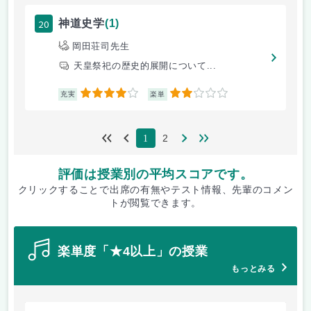
20
神道史学
(1)
岡田荘司先生
天皇祭祀の歴史的展開について...
4
2
充実
楽単
2
1
評価は授業別の平均スコアです。
クリックすることで出席の有無やテスト情報、先輩のコメン
トが閲覧できます。
楽単度「★4以上」の授業
もっとみる