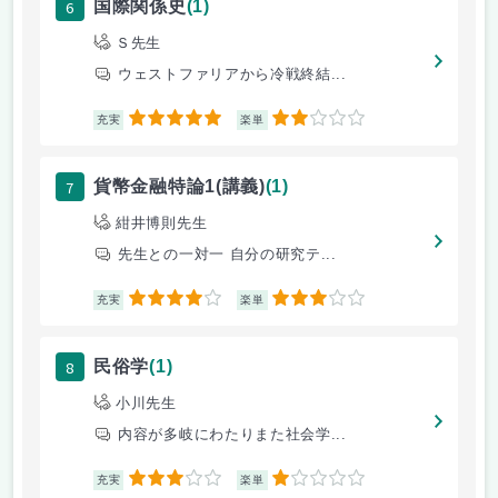
6
国際関係史
(1)
Ｓ先生
ウェストファリアから冷戦終結...
5
2
充実
楽単
7
貨幣金融特論1(講義)
(1)
紺井博則先生
先生との一対一 自分の研究テ...
4
3
充実
楽単
8
民俗学
(1)
小川先生
内容が多岐にわたりまた社会学...
3
1
充実
楽単