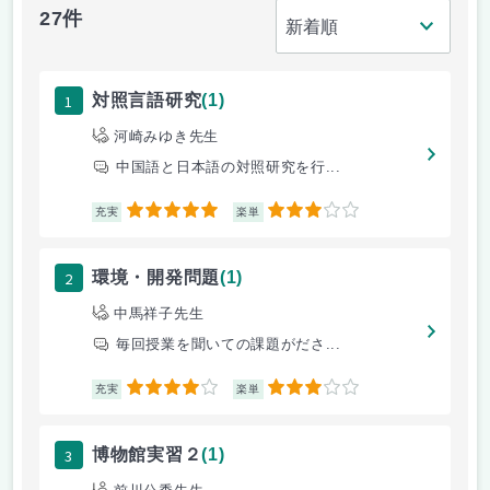
27件
1
対照言語研究
(1)
河崎みゆき先生
中国語と日本語の対照研究を行...
5
3
充実
楽単
2
環境・開発問題
(1)
中馬祥子先生
毎回授業を聞いての課題がださ...
4
3
充実
楽単
3
博物館実習２
(1)