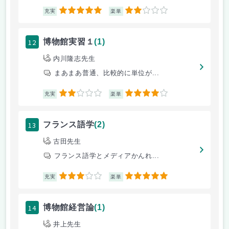
5
2
充実
楽単
12
博物館実習１
(1)
内川隆志先生
まあまあ普通、比較的に単位が...
2
4
充実
楽単
13
フランス語学
(2)
古田先生
フランス語学とメディアかんれ...
3
5
充実
楽単
14
博物館経営論
(1)
井上先生