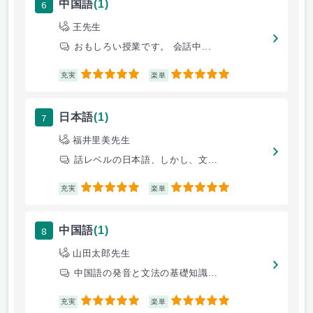
6
中国語
(1)
王先生
おもしろい授業です。 会話中...
5
5
充実
楽単
7
日本語
(1)
福井里美先生
話レベルの日本語、しかし、文...
5
5
充実
楽単
8
中国語
(1)
山田太郎先生
中国語の発音と文法の基礎知識...
5
5
充実
楽単