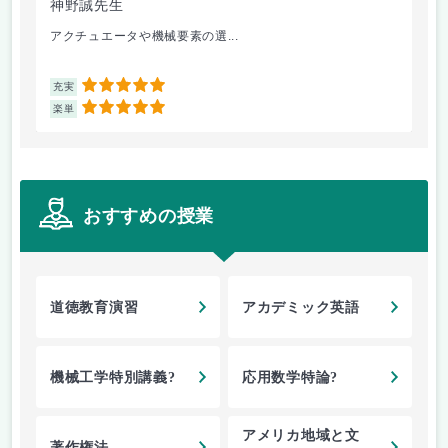
神野誠先生
豊
アクチュエータや機械要素の選...
企
5
充実
充
5
楽単
楽
おすすめの授業
道徳教育演習
アカデミック英語
機械工学特別講義?
応用数学特論?
アメリカ地域と文
著作権法