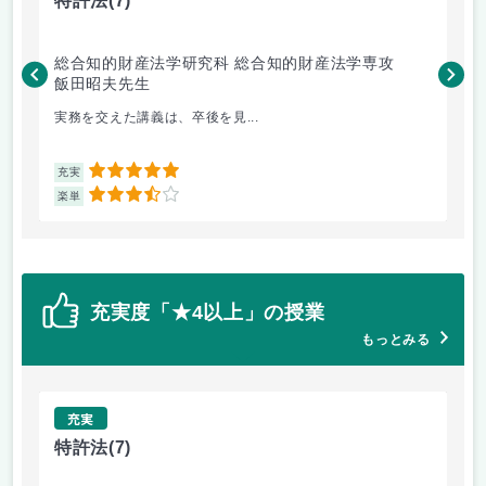
特許法
(7)
熱
総合知的財産法学研究科 総合知的財産法学専攻
工
飯田昭夫先生
岸
実務を交えた講義は、卒後を見...
も
5
充実
充
3.5
楽単
楽
充実度「★4以上」の授業
もっとみる
充実
特許法
(7)
熱