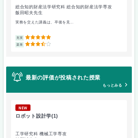
総合知的財産法学研究科 総合知的財産法学専攻
工
飯田昭夫先生
岸
実務を交えた講義は、卒後を見...
も
5
充実
充
3.5
楽単
楽
最新の評価が投稿された授業
もっとみる
NEW
N
ロボット設計学
(1)
経
工学研究科 機械工学専攻
経