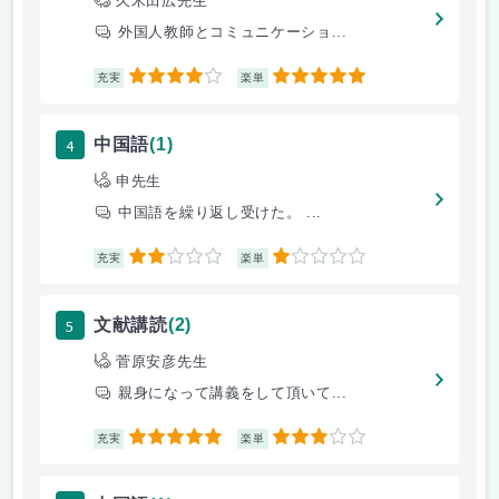
久米田広先生
外国人教師とコミュニケーショ...
4
5
充実
楽単
4
中国語
(1)
申先生
中国語を繰り返し受けた。 ...
2
1
充実
楽単
5
文献講読
(2)
菅原安彦先生
親身になって講義をして頂いて...
5
3
充実
楽単