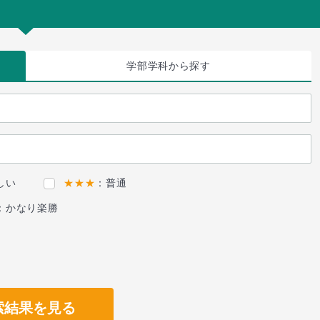
学部学科
から探す
しい
★★★
：普通
：かなり楽勝
索結果を見る