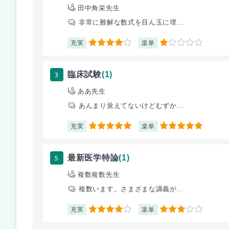
田中角栄先生
非常に難解な数式を目ん玉に埋...
充実
楽単
4
1
3
臨床試験
(1)
ああ先生
あんまり覚えてないけどむずか...
充実
楽単
5
5
5
最新医学特論
(1)
複数複数先生
複数います。さまざまな講義が...
充実
楽単
4
3