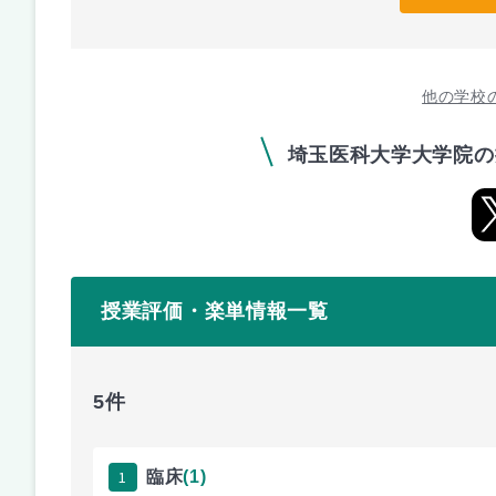
他の学校
埼玉医科大学大学院の
授業評価・楽単情報一覧
5件
1
臨床
(1)