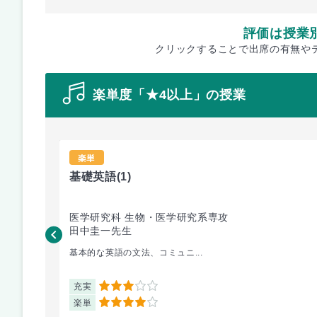
評価は授業
クリックすることで出席の有無や
楽単度「★4以上」の授業
楽単
基礎英語
(1)
医学研究科 生物・医学研究系専攻
田中圭一先生
基本的な英語の文法、コミュニ...
充実
3
楽単
4