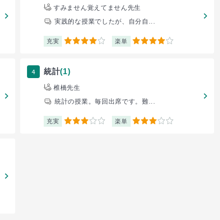
すみません覚えてません先生
実践的な授業でしたが、自分自...
充実
楽単
4
4
4
統計
(1)
椎橋先生
統計の授業。毎回出席です。難...
充実
楽単
3
3