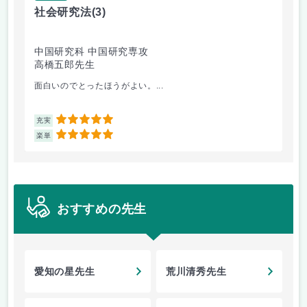
社会研究法
(3)
英
中国研究科 中国研究専攻
法
高橋五郎先生
加
面白いのでとったほうがよい。...
ビ
5
充実
充
5
楽単
楽
おすすめの先生
愛知の星先生
荒川清秀先生