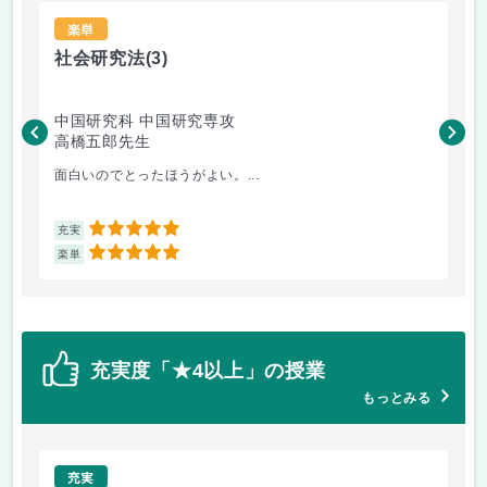
楽単
社会研究法
(3)
法
中国研究科 中国研究専攻
法
高橋五郎先生
木
面白いのでとったほうがよい。...
よ
5
充実
充
5
楽単
楽
充実度「★4以上」の授業
もっとみる
充実