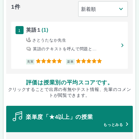
1件
1
英語１
(1)
さとうたなか先生
英語のテキストを呼んで問題と...
5
5
充実
楽単
評価は授業別の平均スコアです。
クリックすることで出席の有無やテスト情報、先輩のコメン
トが閲覧できます。
楽単度「★4以上」の授業
もっとみる