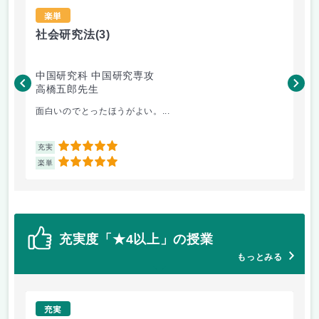
楽単
社会研究法
(3)
法
中国研究科 中国研究専攻
法
高橋五郎先生
木
面白いのでとったほうがよい。...
よ
5
充実
充
5
楽単
楽
充実度「★4以上」の授業
もっとみる
充実