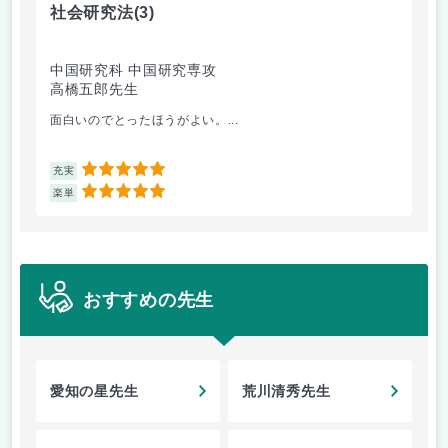
社会研究法
(3)
英
中国研究科 中国研究専攻
法
高橋五郎先生
加
面白いのでとったほうがよい。...
ビ
5
充実
充
5
楽単
楽
おすすめの先生
愛知の星先生
荒川清秀先生