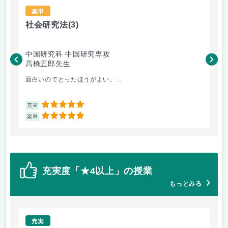
楽単
社会研究法
(3)
法
中国研究科 中国研究専攻
法
高橋五郎先生
木
面白いのでとったほうがよい。...
よ
5
充実
充
5
楽単
楽
充実度「★4以上」の授業
もっとみる
充実