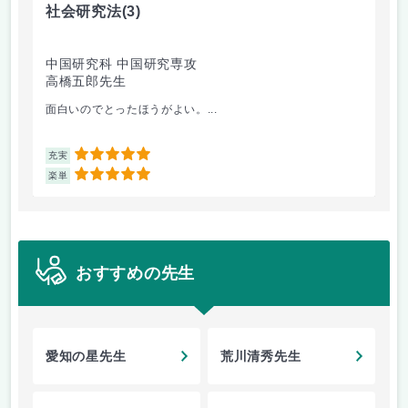
社会研究法
(3)
英
中国研究科 中国研究専攻
法
高橋五郎先生
加
面白いのでとったほうがよい。...
ビ
5
充実
充
5
楽単
楽
おすすめの先生
愛知の星先生
荒川清秀先生