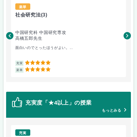
楽単
社会研究法
(3)
法
中国研究科 中国研究専攻
法
高橋五郎先生
木
面白いのでとったほうがよい。...
よ
5
充実
充
5
楽単
楽
充実度「★4以上」の授業
もっとみる
充実