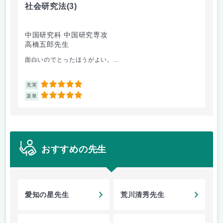
社会研究法
(3)
英
中国研究科 中国研究専攻
法
高橋五郎先生
加
面白いのでとったほうがよい。...
ビ
5
充実
充
5
楽単
楽
おすすめの先生
愛知の星先生
荒川清秀先生