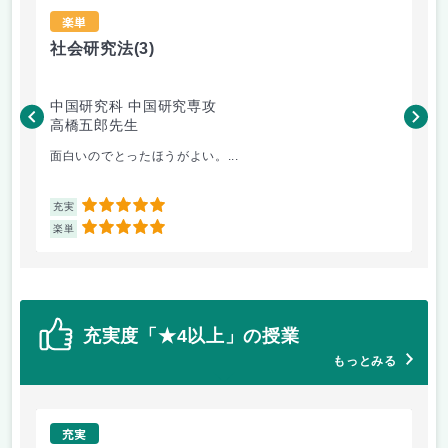
楽単
社会研究法
(3)
法
中国研究科 中国研究専攻
法
高橋五郎先生
木
面白いのでとったほうがよい。...
よ
5
充実
充
5
楽単
楽
充実度「★4以上」の授業
もっとみる
充実