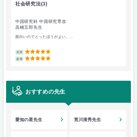
社会研究法
(3)
英
中国研究科 中国研究専攻
法
高橋五郎先生
加
面白いのでとったほうがよい。...
ビ
5
充実
充
5
楽単
楽
おすすめの先生
愛知の星先生
荒川清秀先生