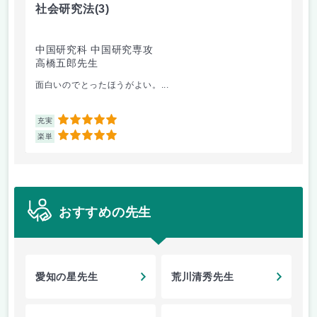
社会研究法
(3)
英
中国研究科 中国研究専攻
法
高橋五郎先生
加
面白いのでとったほうがよい。...
ビ
5
充実
充
5
楽単
楽
おすすめの先生
愛知の星先生
荒川清秀先生