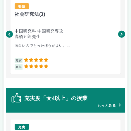
楽単
社会研究法
(3)
法
中国研究科 中国研究専攻
法
高橋五郎先生
木
面白いのでとったほうがよい。...
よ
5
充実
充
5
楽単
楽
充実度「★4以上」の授業
もっとみる
充実