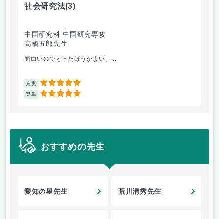
社会研究法
(3)
英
中国研究科 中国研究専攻
法
高橋五郎先生
加
面白いのでとったほうがよい。...
ビ
5
充実
充
5
楽単
楽
おすすめの先生
愛知の星先生
荒川清秀先生