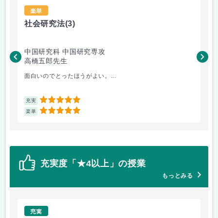
楽単
社会研究法
(3)
法
中国研究科 中国研究専攻
法
高橋五郎先生
木
面白いのでとったほうがよい。...
よ
5
充実
充
5
楽単
楽
充実度「★4以上」の授業
もっとみる
充実