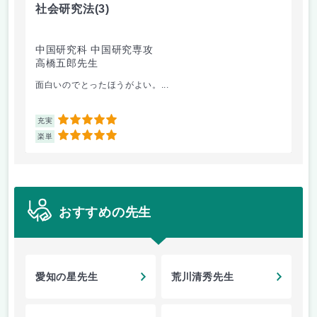
社会研究法
(3)
英
中国研究科 中国研究専攻
法
高橋五郎先生
加
面白いのでとったほうがよい。...
ビ
5
充実
充
5
楽単
楽
おすすめの先生
愛知の星先生
荒川清秀先生