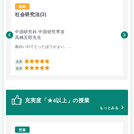
楽単
社会研究法
(3)
法
中国研究科 中国研究専攻
法
高橋五郎先生
木
面白いのでとったほうがよい。...
よ
5
充実
充
5
楽単
楽
充実度「★4以上」の授業
もっとみる
充実