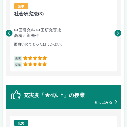
楽単
社会研究法
(3)
法
中国研究科 中国研究専攻
法
高橋五郎先生
木
面白いのでとったほうがよい。...
よ
5
充実
充
5
楽単
楽
充実度「★4以上」の授業
もっとみる
充実