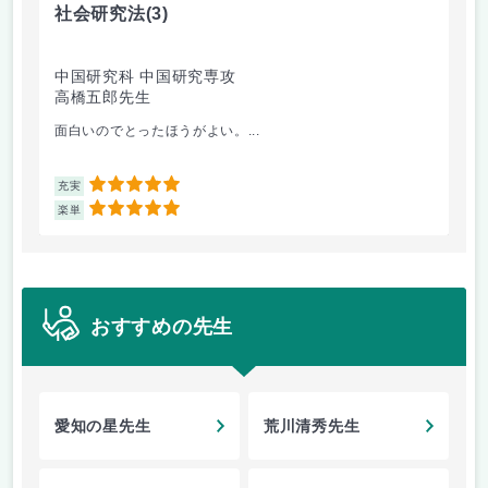
社会研究法
(3)
英
中国研究科 中国研究専攻
法
高橋五郎先生
加
面白いのでとったほうがよい。...
ビ
5
充実
充
5
楽単
楽
おすすめの先生
愛知の星先生
荒川清秀先生