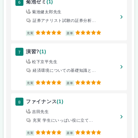
6
菊池ゼミ
(1)
菊池健太郎先生
証券アナリスト試験の証券分析...
5
5
充実
楽単
7
演習?
(1)
松下京平先生
経済環境についての基礎知識と...
5
5
充実
楽単
8
ファイナンス
(1)
吉田先生
充実 学生にいっぱい役に立て...
5
5
充実
楽単