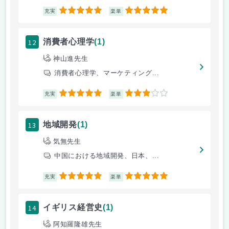
5
5
充実
楽単
12
消費者心理学
(1)
神山進先生
消費者心理学、マーケティング...
5
3
充実
楽単
13
地域開発
(1)
気無先生
中国における地域開発、日本、...
5
5
充実
楽単
14
イギリス経営史
(1)
阿知羅隆雄先生