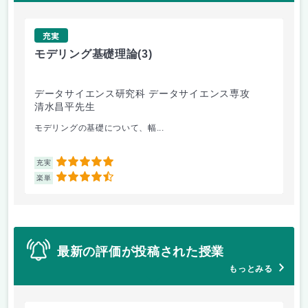
充実
モデリング基礎理論
(3)
計
データサイエンス研究科 データサイエンス専攻
経
清水昌平先生
得
モデリングの基礎について、幅...
5
充実
充
4.5
楽単
楽
最新の評価が投稿された授業
もっとみる