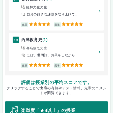
紅林先生先生
自分の好きな課題を取り上げて...
5
5
充実
楽単
18
西洋教育史
(1)
喜名信之先生
ほぼ、世間話。お茶をしながら...
5
5
充実
楽単
評価は授業別の平均スコアです。
クリックすることで出席の有無やテスト情報、先輩のコメン
トが閲覧できます。
楽単度「★4以上」の授業