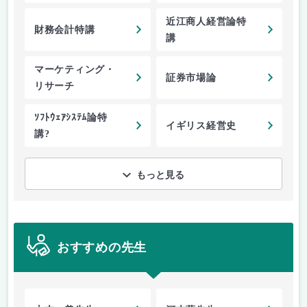
近江商人経営論特
財務会計特講
講
マーケティング・
証券市場論
リサーチ
ｿﾌﾄｳｪｱｼｽﾃﾑ論特
イギリス経営史
講?
もっと見る
おすすめの先生