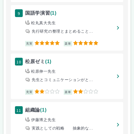
9
国語学演習
(1)
松丸真大先生
先行研究の整理とまとめること...
5
5
充実
楽単
10
松原ゼミ
(1)
松原伸一先生
先生とコミュニケーションがと...
2
2
充実
楽単
11
組織論
(1)
伊藤博之先生
実践としての戦略 抽象的な...