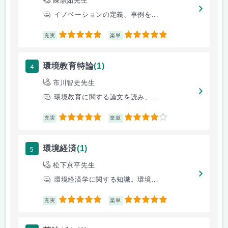
陳韻如先生
イノベーションの定義、事例を...
5
5
充実
楽単
4
環境教育特論
(1)
市川智史先生
環境教育に関する論文を読み、...
5
4
充実
楽単
5
環境経済
(1)
松下京平先生
環境経済学に関する知識。環境...
5
5
充実
楽単