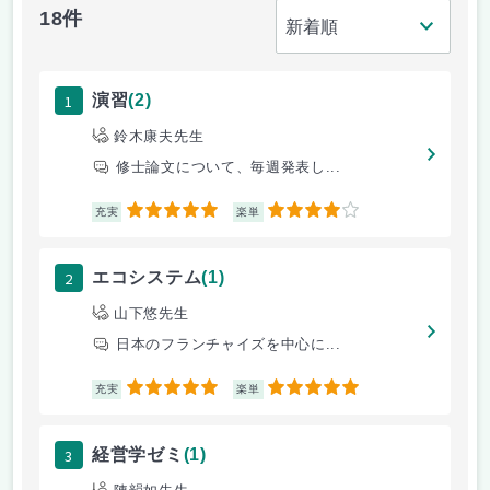
18件
1
演習
(2)
鈴木康夫先生
修士論文について、毎週発表し...
5
4
充実
楽単
2
エコシステム
(1)
山下悠先生
日本のフランチャイズを中心に...
5
5
充実
楽単
3
経営学ゼミ
(1)