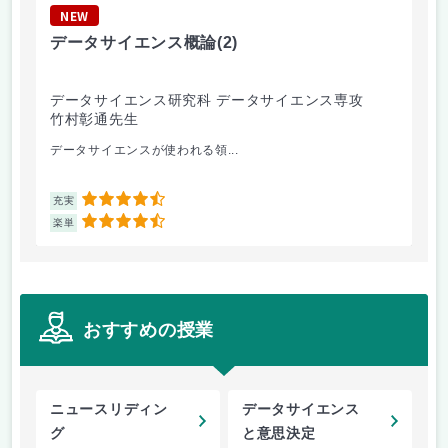
NEW
N
データサイエンス概論
(2)
国
データサイエンス研究科 データサイエンス専攻
経
竹村彰通先生
竹
データサイエンスが使われる領...
わ
4.5
充実
充
4.5
楽単
楽
おすすめの授業
ニュースリディン
データサイエンス
グ
と意思決定