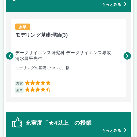
もっとみる
楽単
モデリング基礎理論
(3)
人
データサイエンス研究科 データサイエンス専攻
教
清水昌平先生
澤
モデリングの基礎について、幅...
人
5
充実
充
4.5
楽単
楽
充実度「★4以上」の授業
もっとみる