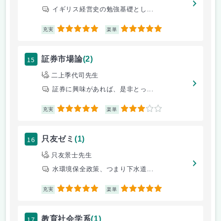
イギリス経営史の勉強基礎とし...
5
5
充実
楽単
15
証券市場論
(2)
二上季代司先生
証券に興味があれば、是非とっ...
5
3
充実
楽単
16
只友ゼミ
(1)
只友景士先生
水環境保全政策、つまり下水道...
5
5
充実
楽単
17
教育社会学系
(1)