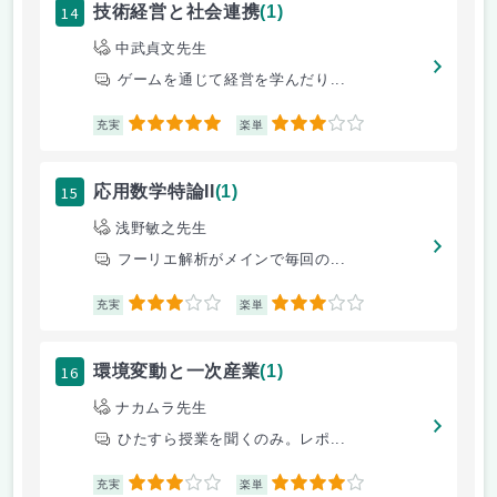
14
技術経営と社会連携
(1)
中武貞文先生
ゲームを通じて経営を学んだり...
5
3
充実
楽単
15
応用数学特論II
(1)
浅野敏之先生
フーリエ解析がメインで毎回の...
3
3
充実
楽単
16
環境変動と一次産業
(1)
ナカムラ先生
ひたすら授業を聞くのみ。レポ...
3
4
充実
楽単