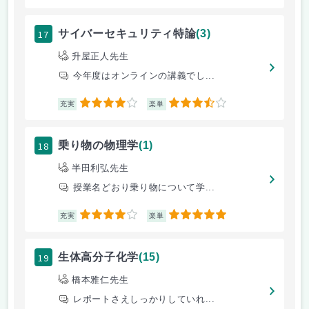
17
サイバーセキュリティ特論
(3)
升屋正人先生
今年度はオンラインの講義でし...
4
3.5
充実
楽単
18
乗り物の物理学
(1)
半田利弘先生
授業名どおり乗り物について学...
4
5
充実
楽単
19
生体高分子化学
(15)
橋本雅仁先生
レポートさえしっかりしていれ...