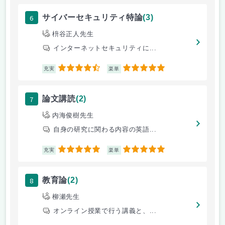
6
サイバーセキュリティ特論
(3)
枡谷正人先生
インターネットセキュリティに...
4.5
5
充実
楽単
7
論文講読
(2)
内海俊樹先生
自身の研究に関わる内容の英語...
5
5
充実
楽単
8
教育論
(2)
柳瀬先生
オンライン授業で行う講義と、...