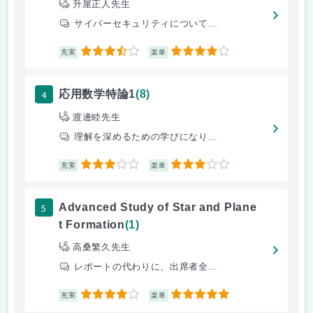
升屋正人先生
サイバーセキュリティについて...
3.5
4
充実
楽単
4
応用数学特論1
(8)
渡邊睦先生
理解を深めるための学びになり...
3
3
充実
楽単
5
Advanced Study of Star and Plane
t Formation
(1)
高桑繁久先生
レポートの代わりに、出席者全...
4
5
充実
楽単