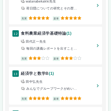
watanabekakki先生
荷日隠についての研究とその歴...
5
5
充実
楽単
12
食料農業経済学基礎特論
(1)
田代正一先生
毎回の講義レポートを出すこと...
3
3
充実
楽単
13
経済学と数学B
(1)
田中弘先生
みんなでグループワークがめい...
5
5
充実
楽単