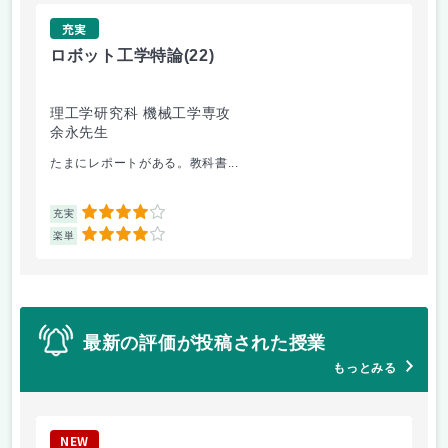
充実
ロボット工学特論
(22)
ソ
理工学研究科 機械工学専攻
理
余永先生
渕
たまにレポートがある。教科書...
教
4
充実
充
4
楽単
楽
最新の評価が投稿された授業
もっとみる
NEW
N