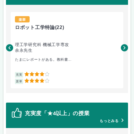
楽単
ロボット工学特論
(22)
流
理工学研究科 機械工学専攻
理
余永先生
福
たまにレポートがある。教科書...
基
4
充実
充
4
楽単
楽
充実度「★4以上」の授業
もっとみる