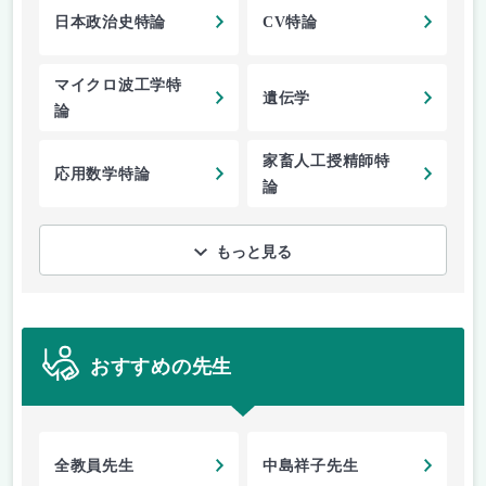
日本政治史特論
CV特論
マイクロ波工学特
遺伝学
論
家畜人工授精師特
応用数学特論
論
もっと見る
おすすめの先生
全教員先生
中島祥子先生