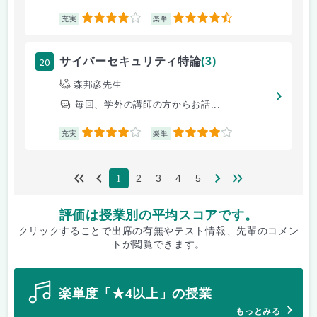
4
4.5
充実
楽単
20
サイバーセキュリティ特論
(3)
森邦彦先生
毎回、学外の講師の方からお話...
4
4
充実
楽単
2
3
4
5
1
評価は授業別の平均スコアです。
クリックすることで出席の有無やテスト情報、先輩のコメン
トが閲覧できます。
楽単度「★4以上」の授業
もっとみる