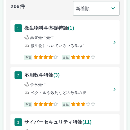
206件
1
微生物科学基礎特論
(1)
高峯先生先生
微生物についていろいろ学ぶこ...
4
4
充実
楽単
2
応用数学特論
(3)
余永先生
ベクトルや数列などの数学の授...
4
3
充実
楽単
3
サイバーセキュリティ特論
(11)