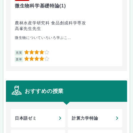
微生物科学基礎特論
(1)
応
農林水産学研究科 食品創成科学専攻
理
高峯先生先生
余
微生物についていろいろ学ぶこ...
ベ
4
充実
充
4
楽単
楽
おすすめの授業
日本語ゼミ
計算力学特論