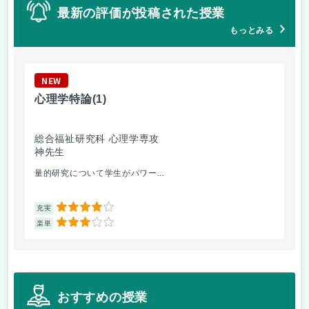
最新の評価が投稿された授業
もっとみる
NEW
N
心理学特論
(1)
統
総合福祉研究科 心理学専攻
総
神先生
神
量的研究について学生がパワー...
統
4
充実
充
3
楽単
楽
おすすめの授業