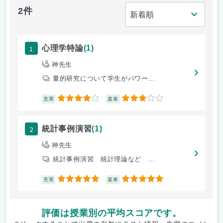
2件
1
心理学特論
(1)
神先生
量的研究について学生がパワー...
4
3
充実
楽単
2
統計事例演習
(1)
神先生
統計事例演習 統計理論など ...
5
5
充実
楽単
評価は授業別の平均スコアです。