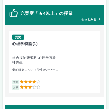
充実度「★4以上」の授業
もっとみる
充実
心理学特論
(1)
統
総合福祉研究科 心理学専攻
総
神先生
神
量的研究について学生がパワー...
統
4
充実
充
3
楽単
楽