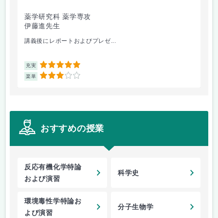
薬学研究科 薬学専攻
薬
伊藤進先生
小
講義後にレポートおよびプレゼ...
講義
5
充実
充
3
楽単
楽
おすすめの授業
反応有機化学特論
科学史
および演習
環境毒性学特論お
分子生物学
よび演習