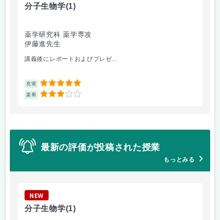
分子生物学
(1)
反
薬学研究科 薬学専攻
薬
伊藤進先生
田
講義後にレポートおよびプレゼ...
軌
5
充実
充
3
楽単
楽
最新の評価が投稿された授業
もっとみる
NEW
N
分子生物学
(1)
環