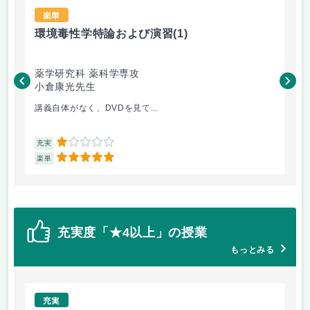
楽単
環境毒性学特論および演習
(1)
反
薬学研究科 薬科学専攻
薬
小倉康光先生
田
講義自体がなく、DVDを見て...
軌
1
充実
充
5
楽単
楽
充実度「★4以上」の授業
もっとみる
充実