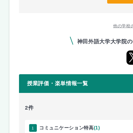
他の学校
神田外語大学大学院の
授業評価・楽単情報一覧
2件
1
コミュニケーション特高
(1)