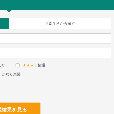
学部学科
から探す
しい
★★★
：普通
：かなり楽勝
索結果を見る