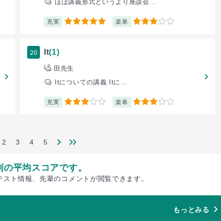
ほぼ講義形式というより座談会...
充実
楽単
5
3
20
It
(1)
田先生
Itについての講義 Itに...
充実
楽単
3
3
2
3
4
5
別の平均スコアです。
テスト情報、先輩のコメントが閲覧できます。
もっとみる