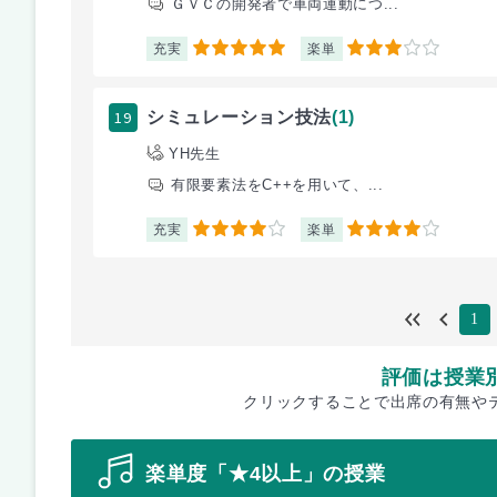
ＧＶＣの開発者で車両運動につ...
充実
楽単
5
3
19
シミュレーション技法
(1)
YH先生
有限要素法をC++を用いて、...
充実
楽単
4
4
1
評価は授業
クリックすることで出席の有無や
楽単度「★4以上」の授業