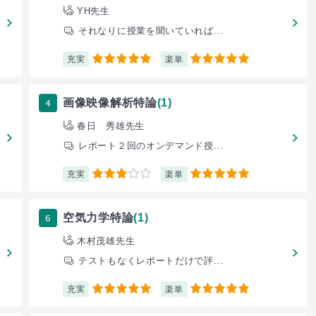
YH先生
それなりに授業を聞いていれば...
充実
楽単
5
5
4
画像映像解析特論
(1)
春日 秀雄先生
レポート２回のオンデマンド授...
充実
楽単
3
5
6
空気力学特論
(1)
木村茂雄先生
テストもなくレポートだけで評...
充実
楽単
5
5