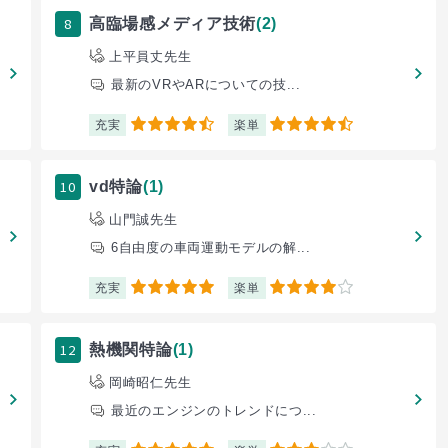
8
高臨場感メディア技術
(2)
上平員丈先生
最新のVRやARについての技...
充実
楽単
4.5
4.5
10
vd特論
(1)
山門誠先生
6自由度の車両運動モデルの解...
充実
楽単
5
4
12
熱機関特論
(1)
岡崎昭仁先生
最近のエンジンのトレンドにつ...