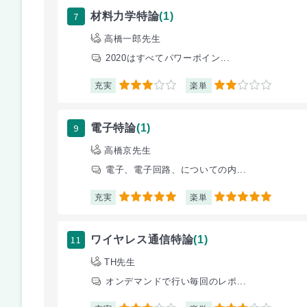
7
材料力学特論
(1)
高橋一郎先生
2020はすべてパワーポイン...
充実
楽単
3
2
9
電子特論
(1)
高橋京先生
電子、電子回路、についての内...
充実
楽単
5
5
11
ワイヤレス通信特論
(1)
TH先生
オンデマンドで行い毎回のレポ...