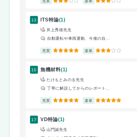
充実
楽単
3
3
13
ITS特論
(1)
井上秀雄先生
自動運転や車両運動、今後の自...
充実
楽単
5
3
15
無機材料
(1)
たけもとみのる先生
丁寧に解説してからのレポート...
充実
楽単
5
5
17
VD特論
(1)
山門誠先生