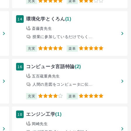
充実
楽単
5
3
14
環境化学とくろん
(1)
斎藤貴先生
授業に参加しているだけでらく...
充実
楽単
5
5
16
コンピュータ言語特論
(2)
五百蔵重典先生
人間の意図をコンピュータに伝...
充実
楽単
4
5
18
エンジン工学
(1)
岡崎先生