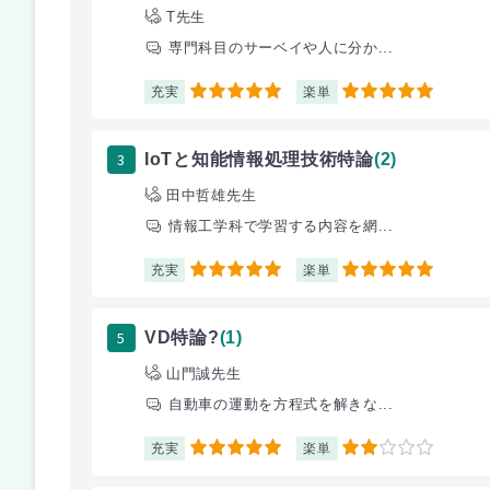
T先生
専門科目のサーベイや人に分か...
充実
楽単
5
5
3
IoTと知能情報処理技術特論
(2)
田中哲雄先生
情報工学科で学習する内容を網...
充実
楽単
5
5
5
VD特論?
(1)
山門誠先生
自動車の運動を方程式を解きな...
充実
楽単
5
2