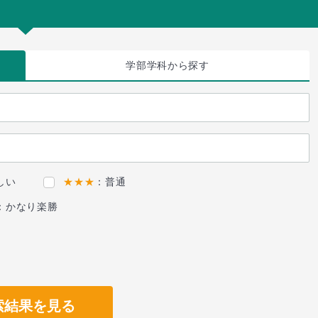
学部学科
から探す
しい
★★★
：普通
：かなり楽勝
索結果を見る