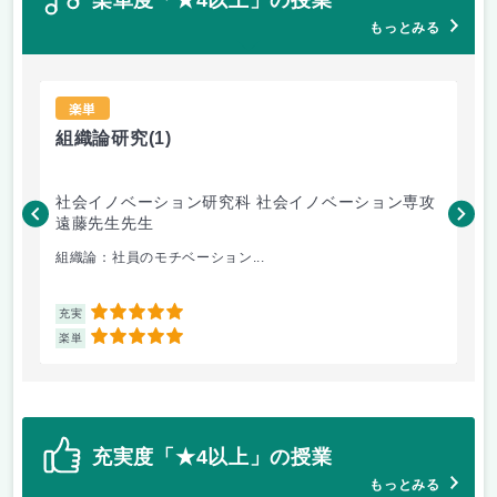
もっとみる
楽単
組織論研究
(1)
人
社会イノベーション研究科 社会イノベーション専攻
経
遠藤先生先生
相
組織論：社員のモチベーション...
世
5
充実
充
5
楽単
楽
充実度「★4以上」の授業
もっとみる