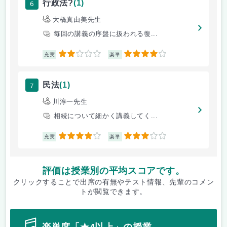
6
行政法?
(1)
大橋真由美先生
毎回の講義の序盤に扱われる復...
2
4
充実
楽単
7
民法
(1)
川淳一先生
相続について細かく講義してく...
4
3
充実
楽単
評価は授業別の平均スコアです。
クリックすることで出席の有無やテスト情報、先輩のコメン
トが閲覧できます。
楽単度「★4以上」の授業