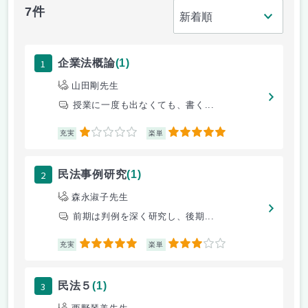
7件
1
企業法概論
(1)
山田剛先生
授業に一度も出なくても、書く...
1
5
充実
楽単
2
民法事例研究
(1)
森永淑子先生
前期は判例を深く研究し、後期...
5
3
充実
楽単
3
民法５
(1)