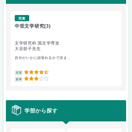
充実
中世文学研究
(3)
国
文学研究科 国文学専攻
法
大谷節子先生
佐
自分がいかに頑張れるかで決ま...
国
4.5
充実
充
3
楽単
楽
学部から探す