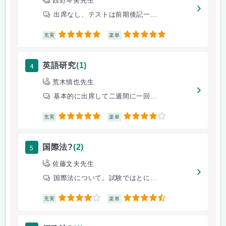
西野琴美先生
出席なし、テストは前期後記一...
5
5
充実
楽単
4
英語研究
(1)
荒木慎也先生
基本的に出席して二週間に一回...
5
4
充実
楽単
5
国際法?
(2)
佐藤文夫先生
国際法について。試験ではとに...
4
4.5
充実
楽単