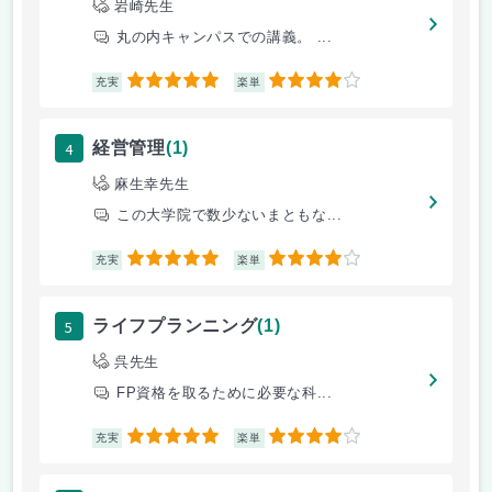
岩崎先生
丸の内キャンパスでの講義。 ...
5
4
充実
楽単
4
経営管理
(1)
麻生幸先生
この大学院で数少ないまともな...
5
4
充実
楽単
5
ライフプランニング
(1)
呉先生
FP資格を取るために必要な科...
5
4
充実
楽単