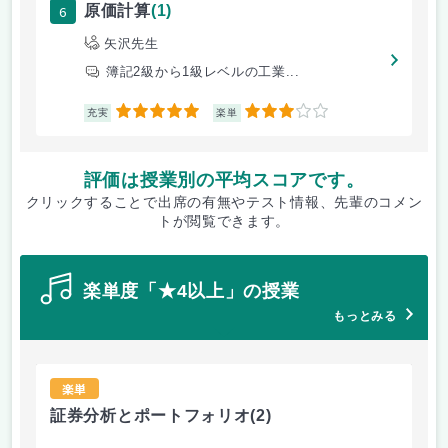
6
原価計算
(1)
矢沢先生
簿記2級から1級レベルの工業...
5
3
充実
楽単
評価は授業別の平均スコアです。
クリックすることで出席の有無やテスト情報、先輩のコメン
トが閲覧できます。
楽単度「★4以上」の授業
もっとみる
楽単
証券分析とポートフォリオ
(2)
所