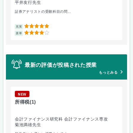
平井友行先生
松
証券アナリストの受験科目の問...
こ
5
充実
充
4
楽単
楽
最新の評価が投稿された授業
もっとみる
NEW
N
所得税
(1)
複
会計ファイナンス研究科 会計ファイナンス専攻
商
菊池満雄先生
秋