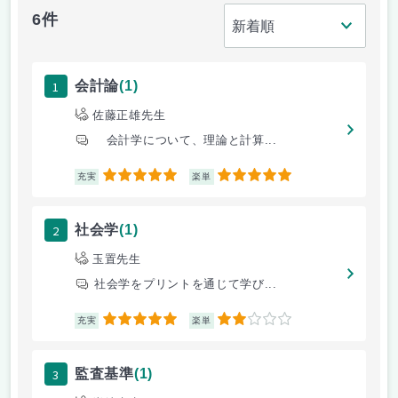
6件
1
会計論
(1)
佐藤正雄先生
会計学について、理論と計算...
5
5
充実
楽単
2
社会学
(1)
玉置先生
社会学をプリントを通じて学び...
5
2
充実
楽単
3
監査基準
(1)