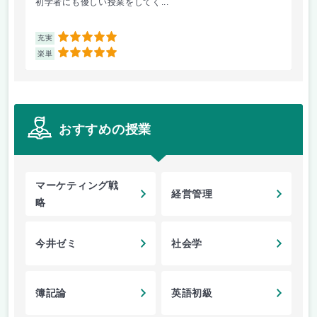
初学者にも優しい授業をしてく...
産業
5
充実
充
5
楽単
楽
おすすめの授業
マーケティング戦
経営管理
略
今井ゼミ
社会学
簿記論
英語初級