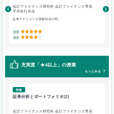
会計ファイナンス研究科 会計ファイナンス専攻
会
平井友行先生
菊
証券アナリストの受験科目の問...
初
5
充実
充
4
楽単
楽
充実度「★4以上」の授業
もっとみる
充実
証券分析とポートフォリオ
(2)
監
会計ファイナンス研究科 会計ファイナンス専攻
会