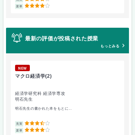
4
4
楽単
楽
最新の評価が投稿された授業
もっとみる
NEW
N
マクロ経済学
(2)
金
経済学研究科 経済学専攻
商
明石先生
金
明石先生の書かれた本をもとに...
マ
3.5
充実
充
4
楽単
楽