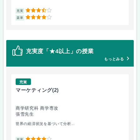
3.5
充実
充
4
楽単
楽
充実度「★4以上」の授業
もっとみる
充実
マーケティング
(2)
金
商学研究科 商学専攻
商
張雪先生
金
世界の経済状況を基づいて分析...
マ
充実
充