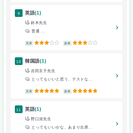
9
英語
(1)
鈴木先生
普通 ...
3
3
充実
楽単
10
韓国語
(1)
吉田京子先生
とってもいいと思う、テストな...
5
5
充実
楽単
11
英語
(1)
野口清先生
とってもいいかな、あまり出席...