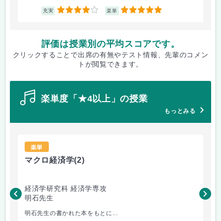
4
5
充実
楽単
評価は授業別の平均スコアです。
クリックすることで出席の有無やテスト情報、先輩のコメン
トが閲覧できます。
楽単度「★4以上」の授業
もっとみる
楽単
マクロ経済学
(2)
マ
経済学研究科 経済学専攻
商
明石先生
張
明石先生の書かれた本をもとに...
世