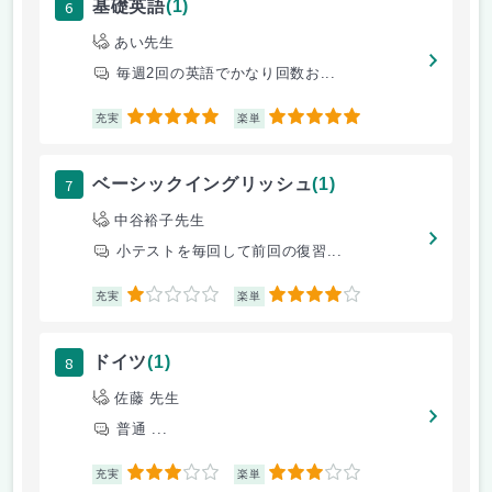
6
基礎英語
(1)
あい先生
毎週2回の英語でかなり回数お...
5
5
充実
楽単
7
ベーシックイングリッシュ
(1)
中谷裕子先生
小テストを毎回して前回の復習...
1
4
充実
楽単
8
ドイツ
(1)
佐藤 先生
普通 ...
3
3
充実
楽単