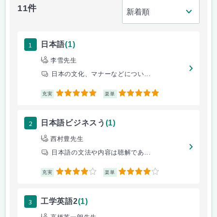
11件
1
日本語
(1)
李雪先生
日本の文化、マナーなどについ...
5
5
充実
楽単
2
日本語ビジネスう
(1)
西村豊先生
日本語の文法や内容は聴解であ...
4
4
充実
楽単
3
工学英語2
(1)