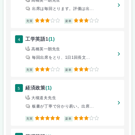
高橋英一朗先生
出席は毎回とります。評価は出...
3
3
充実
楽単
4
工学英語1
(1)
高橋英一朗先生
毎回出席をとり、1日1回長文...
3
3
充実
楽単
5
経済政策
(1)
大槻道夫先生
板書が丁寧で分かり易い。出席...
5
3
充実
楽単