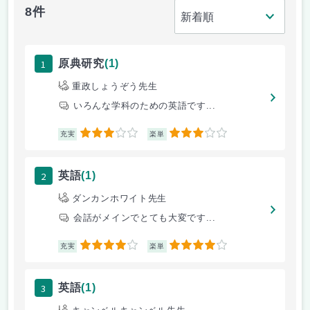
8件
1
原典研究
(1)
重政しょうぞう先生
いろんな学科のための英語です...
3
3
充実
楽単
2
英語
(1)
ダンカンホワイト先生
会話がメインでとても大変です...
4
4
充実
楽単
3
英語
(1)