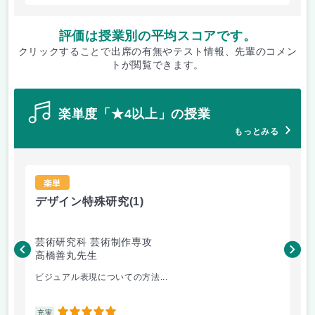
評価は授業別の平均スコアです。
クリックすることで出席の有無やテスト情報、先輩のコメン
トが閲覧できます。
楽単度「★4以上」の授業
もっとみる
楽単
デザイン特殊研究
(1)
現
芸術研究科 芸術制作専攻
芸
高橋善丸先生
加
ビジュアル表現についての方法...
現
5
充実
充