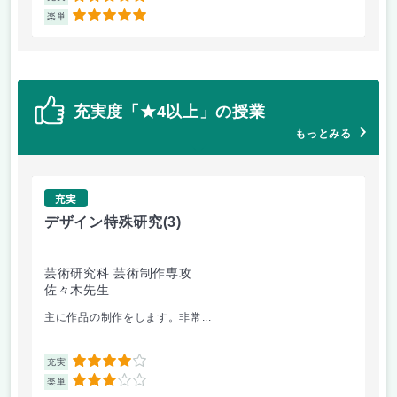
5
楽単
楽
充実度「★4以上」の授業
もっとみる
充実
デザイン特殊研究
(3)
デ
芸術研究科 芸術制作専攻
芸
佐々木先生
高
主に作品の制作をします。非常...
ビ
4
充実
充
3
楽単
楽