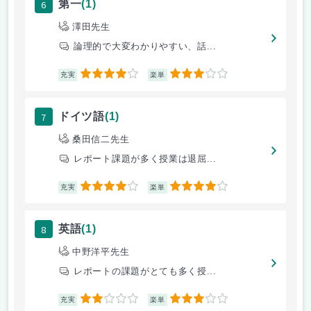
6
第一
(1)
澤田先生
論理的で大変わかりやすい、話...
4
3
充実
楽単
7
ドイツ語
(1)
桑田信二先生
レポート課題が多く授業は退屈...
4
4
充実
楽単
8
英語
(1)
中野洋平先生
レポートの課題がとても多く授...
2
3
充実
楽単