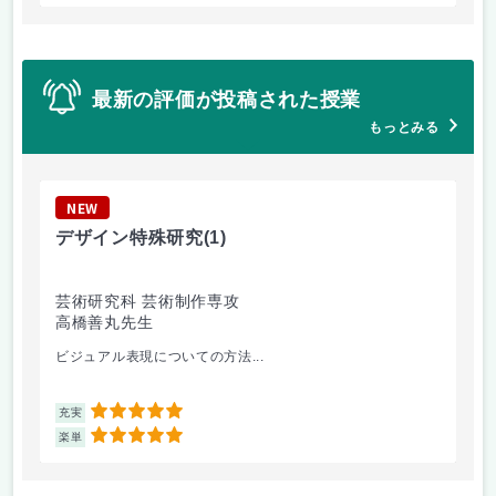
最新の評価が投稿された授業
もっとみる
NEW
N
デザイン特殊研究
(1)
現
芸術研究科 芸術制作専攻
芸
高橋善丸先生
加
ビジュアル表現についての方法...
現
5
充実
充
5
楽単
楽