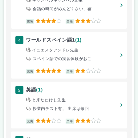
キャンベルキャンベル先生
会話の時間がめんどくさい、寝...
4
3
充実
楽単
4
ワールドスペイン語1
(1)
イニエスタアンドレ先生
スペイン語での実習体験がおこ...
5
2
充実
楽単
5
英語
(1)
と来たたけし先生
授業内テスト有。 出席は毎回...
3
3
充実
楽単