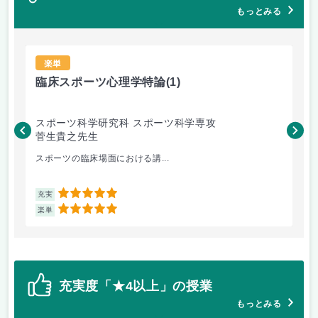
もっとみる
楽単
臨床スポーツ心理学特論
(1)
ス
スポーツ科学研究科 スポーツ科学専攻
ス
菅生貴之先生
三
スポーツの臨床場面における講...
先
5
充実
充
5
楽単
楽
充実度「★4以上」の授業
もっとみる