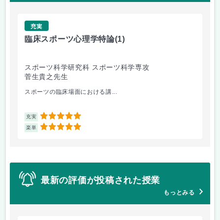
充実
臨床スポーツ心理学特論
(1)
ス
スポーツ科学研究科 スポーツ科学専攻
ス
菅生貴之先生
手
スポーツの臨床場面における講...
レ
5
充実
充
5
楽単
楽
最新の評価が投稿された授業
もっとみる