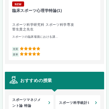
NEW
N
臨床スポーツ心理学特論
(1)
ス
スポーツ科学研究科 スポーツ科学専攻
ス
菅生貴之先生
手
スポーツの臨床場面における講...
レ
5
充実
充
5
楽単
楽
おすすめの授業
スポーツマネジメ
スポーツ科学統計1
ント論 特論