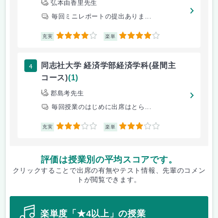
弘本由香里先生
毎回ミニレポートの提出ありま...
4
4
充実
楽単
4
同志社大学 経済学部経済学科(昼間主
コース)
(1)
郡島考先生
毎回授業のはじめに出席はとら...
3
3
充実
楽単
評価は授業別の平均スコアです。
クリックすることで出席の有無やテスト情報、先輩のコメン
トが閲覧できます。
楽単度「★4以上」の授業