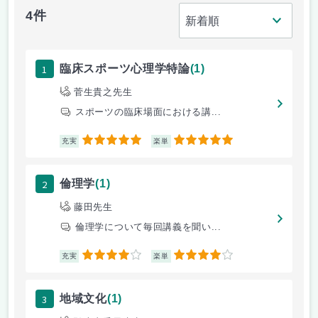
4件
1
臨床スポーツ心理学特論
(1)
菅生貴之先生
スポーツの臨床場面における講...
5
5
充実
楽単
2
倫理学
(1)
藤田先生
倫理学について毎回講義を聞い...
4
4
充実
楽単
3
地域文化
(1)