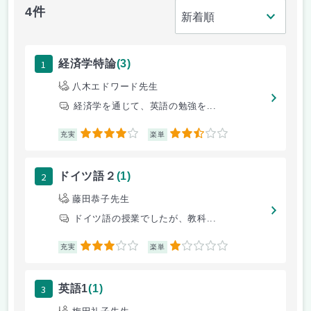
4件
1
経済学特論
(3)
八木エドワード先生
経済学を通じて、英語の勉強を...
4
2.5
充実
楽単
2
ドイツ語２
(1)
藤田恭子先生
ドイツ語の授業でしたが、教科...
3
1
充実
楽単
3
英語1
(1)