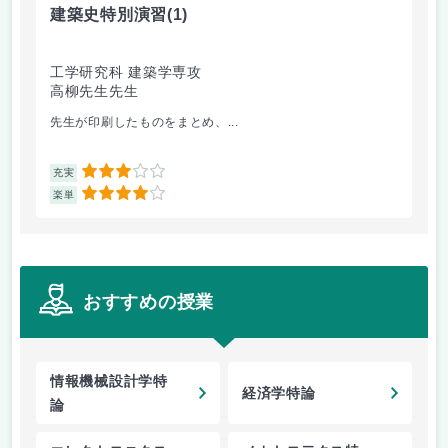
建築史特別演習
(1)
情
工学研究科 建築学専攻
情
高柳先生先生
竹
先生が印刷したものをまとめ、...
し
3
充実
充
4
楽単
楽
おすすめの授業
情報機械設計学特
経済学特論
論