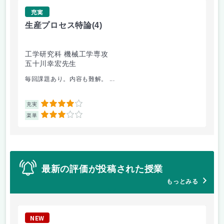
充実
生産プロセス特論
(4)
経
工学研究科 機械工学専攻
工
五十川幸宏先生
八
毎回課題あり。内容も難解。 ...
経
4
充実
充
3
楽単
楽
最新の評価が投稿された授業
もっとみる
NEW
N