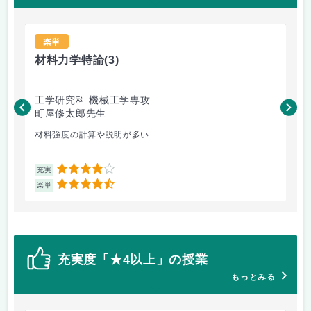
楽単
材料力学特論
(3)
情
工学研究科 機械工学専攻
情
町屋修太郎先生
竹
材料強度の計算や説明が多い ...
し
4
充実
充
4.5
楽単
楽
充実度「★4以上」の授業
もっとみる