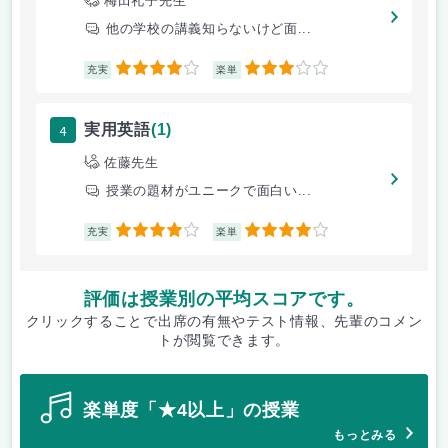
梅田礼子先生
他の学校の講義知らないけど面...
4
3
充実
楽単
4
実用英語
(1)
佐藤先生
授業の題材がユニークで面白い...
4
4
充実
楽単
評価は授業別の平均スコアです。
クリックすることで出席の有無やテスト情報、先輩のコメン
トが閲覧できます。
楽単度「★4以上」の授業
もっとみる