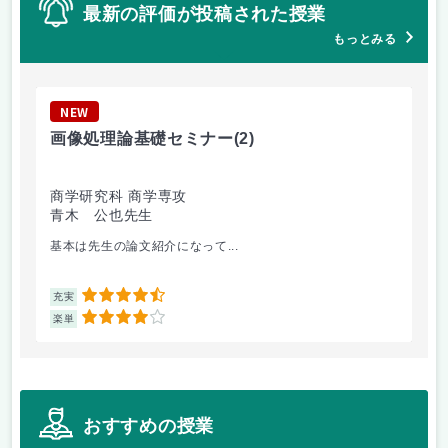
最新の評価が投稿された授業
もっとみる
NEW
N
画像処理論基礎セミナー
(2)
イ
商学研究科 商学専攻
工
青木 公也先生
清
基本は先生の論文紹介になって...
長
4.5
充実
充
4
楽単
楽
おすすめの授業