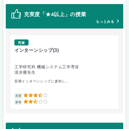
充実度「★4以上」の授業
もっとみる
充実
インターンシップ
(3)
画
工学研究科 機械システム工学専攻
情
清水優先生
青
長期インターンシップに参加し...
講
3.5
充実
充
2.5
楽単
楽