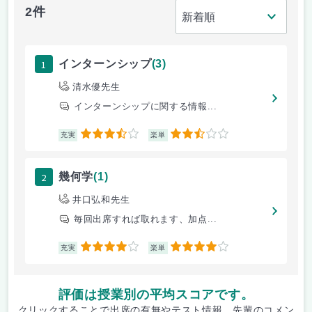
2件
1
インターンシップ
(3)
清水優先生
インターンシップに関する情報...
3.5
2.5
充実
楽単
2
幾何学
(1)
井口弘和先生
毎回出席すれば取れます、加点...
4
4
充実
楽単
評価は授業別の平均スコアです。
クリックすることで出席の有無やテスト情報、先輩のコメン