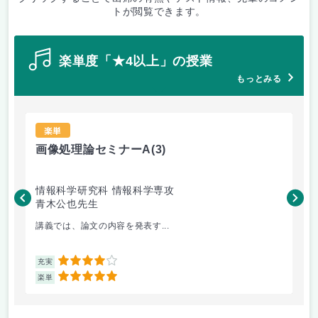
トが閲覧できます。
楽単度「★4以上」の授業
もっとみる
楽単
画像処理論セミナーA
(3)
画
情報科学研究科 情報科学専攻
商
青木公也先生
青
講義では、論文の内容を発表す...
基
4
充実
充
5
楽単
楽