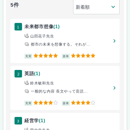
5件
1
未来都市想像
(1)
山田花子先生
都市の未来を想像する。それが...
5
5
充実
楽単
2
英語
(1)
鈴木敏和先生
一般的な内容 長文やって音読...
4
4
充実
楽単
3
経営学
(1)