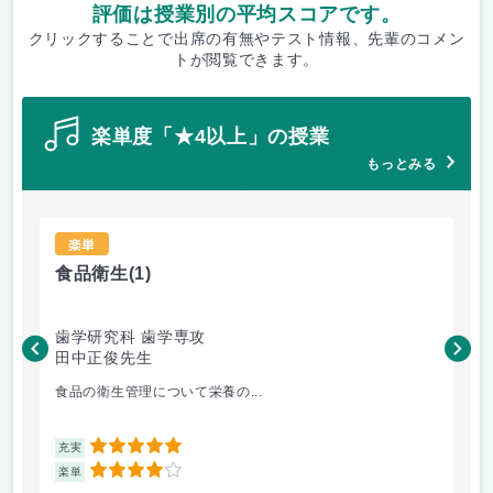
評価は授業別の平均スコアです。
クリックすることで出席の有無やテスト情報、先輩のコメン
トが閲覧できます。
楽単度「★4以上」の授業
もっとみる
楽単
食品衛生
(1)
未
歯学研究科 歯学専攻
経
田中正俊先生
山
食品の衛生管理について栄養の...
都
5
充実
充
4
楽単
楽