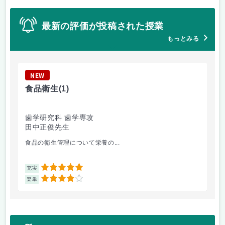
最新の評価が投稿された授業
もっとみる
NEW
N
食品衛生
(1)
未
歯学研究科 歯学専攻
経
田中正俊先生
山
食品の衛生管理について栄養の...
都
5
充実
充
4
楽単
楽