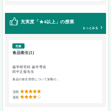
充実度「★4以上」の授業
もっとみる
充実
食品衛生
(1)
未
歯学研究科 歯学専攻
経
田中正俊先生
山
食品の衛生管理について栄養の...
都
5
充実
充
4
楽単
楽