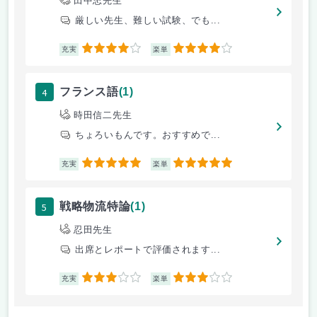
田中忠先生
厳しい先生、難しい試験、でも...
4
4
充実
楽単
4
フランス語
(1)
時田信二先生
ちょろいもんです。おすすめで...
5
5
充実
楽単
5
戦略物流特論
(1)
忍田先生
出席とレポートで評価されます...
3
3
充実
楽単