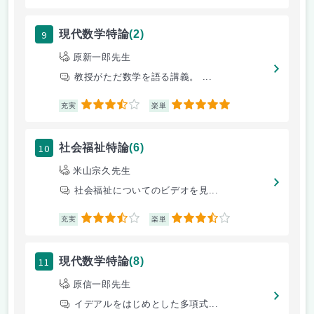
9
現代数学特論
(2)
原新一郎先生
教授がただ数学を語る講義。 ...
3.5
5
充実
楽単
10
社会福祉特論
(6)
米山宗久先生
社会福祉についてのビデオを見...
3.5
3.5
充実
楽単
11
現代数学特論
(8)
原信一郎先生
イデアルをはじめとした多項式...