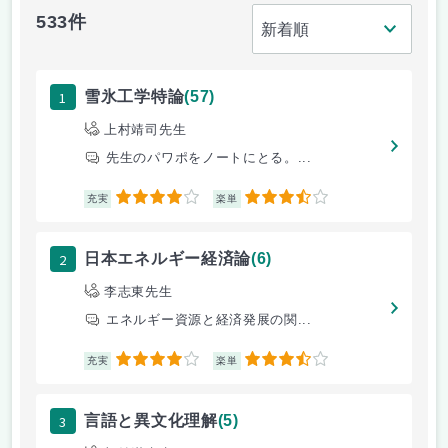
533件
1
雪氷工学特論
(57)
上村靖司先生
先生のパワポをノートにとる。...
4
3.5
充実
楽単
2
日本エネルギー経済論
(6)
李志東先生
エネルギー資源と経済発展の関...
4
3.5
充実
楽単
3
言語と異文化理解
(5)