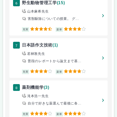
6
野生動物管理工学
(15)
山本麻希先生
害獣駆除についての授業。 グ...
4.5
4
充実
楽単
7
日本語作文技術
(1)
若林敦先生
普段のレポートから論文まで基...
4
4
充実
楽単
8
薬剤機能学
(3)
滝本浩一先生
自分で好きな薬選んで最後に各...
4
4
充実
楽単