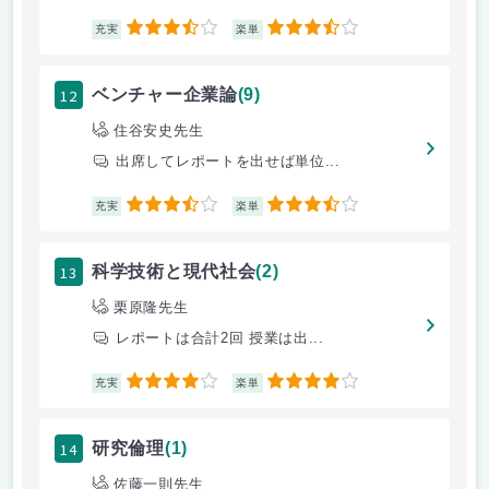
3.5
3.5
充実
楽単
12
ベンチャー企業論
(9)
住谷安史先生
出席してレポートを出せば単位...
3.5
3.5
充実
楽単
13
科学技術と現代社会
(2)
栗原隆先生
レポートは合計2回 授業は出...
4
4
充実
楽単
14
研究倫理
(1)
佐藤一則先生