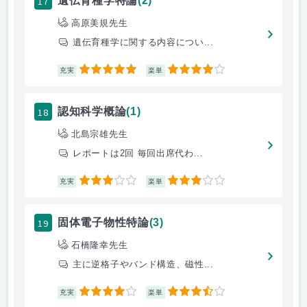
17
遺伝育種学特論
(2)
高原美規先生
遺伝育種学に関する内容につい...
5
4
充実
楽単
18
認知科学概論
(1)
北島宗雄先生
レポートは2回 毎回出席代わ...
3
3
充実
楽単
19
固体電子物性特論
(3)
石橋隆幸先生
主に逆格子やバンド構造、磁性...
4
3.5
充実
楽単