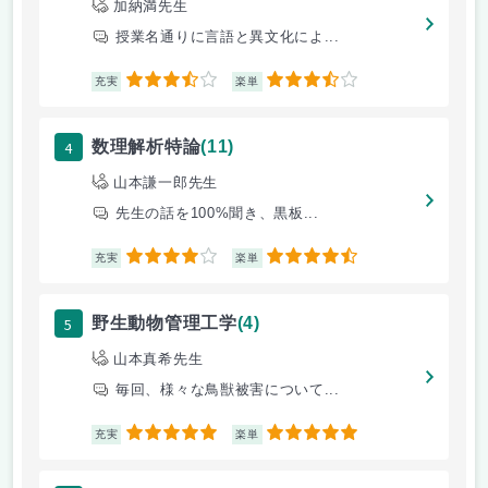
加納満先生
授業名通りに言語と異文化によ...
3.5
3.5
充実
楽単
4
数理解析特論
(11)
山本謙一郎先生
先生の話を100%聞き、黒板...
4
4.5
充実
楽単
5
野生動物管理工学
(4)
山本真希先生
毎回、様々な鳥獣被害について...
5
5
充実
楽単