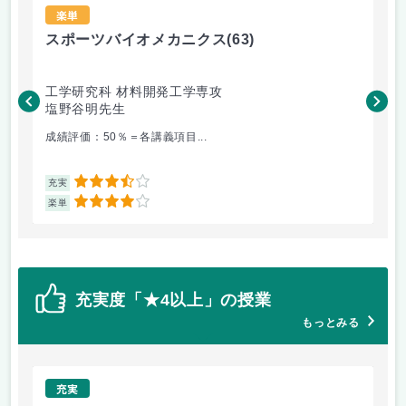
楽単
スポーツバイオメカニクス
(63)
雪
工学研究科 材料開発工学専攻
工
塩野谷明先生
上
成績評価：50％＝各講義項目...
今
3.5
充実
充
4
楽単
楽
充実度「★4以上」の授業
もっとみる
充実