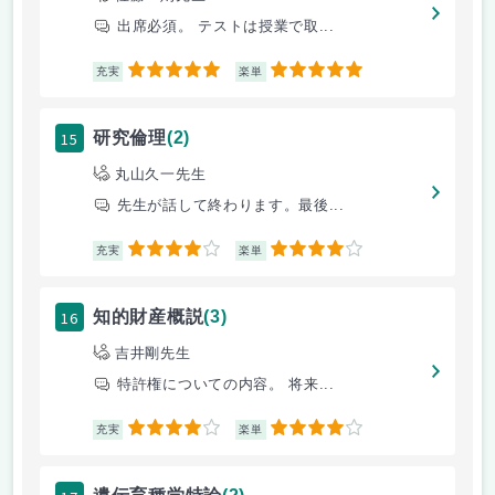
出席必須。 テストは授業で取...
5
5
充実
楽単
15
研究倫理
(2)
丸山久一先生
先生が話して終わります。最後...
4
4
充実
楽単
16
知的財産概説
(3)
吉井剛先生
特許権についての内容。 将来...
4
4
充実
楽単