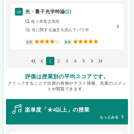
20
光・量子光学特論
(1)
佐々木友之先生
光に関する論文を読んでパワポ...
4
5
充実
楽単
2
3
4
5
1
評価は授業別の平均スコアです。
クリックすることで出席の有無やテスト情報、先輩のコメン
トが閲覧できます。
楽単度「★4以上」の授業
もっとみる