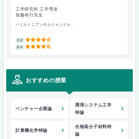
工学研究科 工学専攻
工
加藤有行先生
高
ハミルトニアンやルジャンドル...
道
4.5
充実
充
4.5
楽単
楽
おすすめの授業
環境システム工学
ベンチャー企業論
特論
生物高分子材料特
計算機化学特論
論