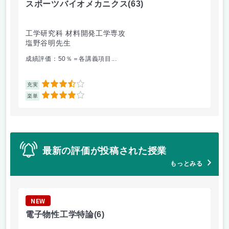
スポーツバイオメカニクス
(63)
雪
工学研究科 材料開発工学専攻
工
塩野谷明先生
上
成績評価：50％＝各講義項目...
今
3.5
充実
充
4
楽単
楽
最新の評価が投稿された授業
もっとみる
NEW
N
電子物性工学特論
(6)
道