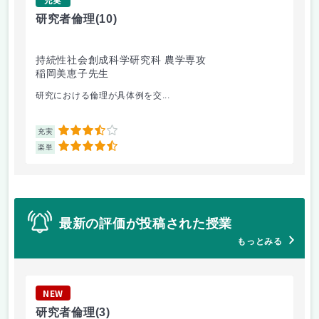
研究者倫理
(10)
破
持続性社会創成科学研究科 農学専攻
工
稲岡美恵子先生
小
研究における倫理が具体例を交...
板
3.5
充実
充
4.5
楽単
楽
最新の評価が投稿された授業
もっとみる
NEW
N
研究者倫理
(3)
破