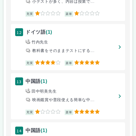
小テストが多く、内容は授業で...
1
1
充実
楽単
12
ドイツ語
(1)
竹内先生
教科書をそのままテストにする...
4
5
充実
楽単
13
中国語
(1)
田中明美先生
映画鑑賞や普段使える簡単な中...
1
5
充実
楽単
14
中国語
(1)