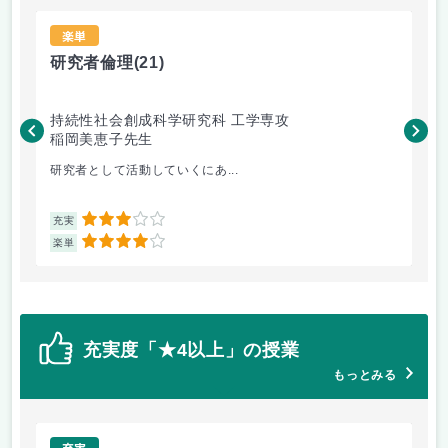
楽単
研究者倫理
(21)
破
持続性社会創成科学研究科 工学専攻
工
稲岡美恵子先生
小
研究者として活動していくにあ...
板
3
充実
充
4
楽単
楽
充実度「★4以上」の授業
もっとみる
充実