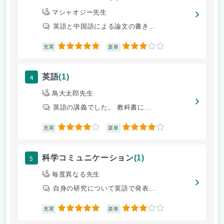
マシャオジー先生
英語と中国語による論文の書き...
5
3
充実
楽単
4
英語
(1)
鳥大太郎先生
英語の講義でした。 教科書に...
4
4
充実
楽単
5
科学コミュニケーション
(1)
毎度異なる先生
自身の研究について英語で発表...
5
3
充実
楽単