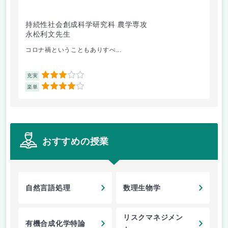
持続性社会創成科学研究科 農学専攻
持
永松利文先生
小
コロナ禍ということもありすべ...
破
3
充実
充
4
楽単
楽
おすすめの授業
自然言語処理
数理生物学
リスクマネジメン
有機合成化学特論