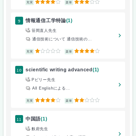
4
3
充実
楽単
9
情報通信工学特論
(1)
笹岡直人先生
通信技術について 通信技術の...
1
4
充実
楽単
10
scientific writing advanced
(1)
Pビリー先生
All Englishによる...
4
2
充実
楽単
11
中国語
(1)
麩府先生