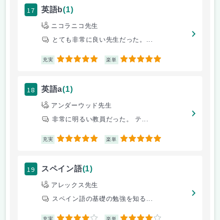
17
英語b
(1)
ニコラニコ先生
とても非常に良い先生だった。...
5
5
充実
楽単
18
英語a
(1)
アンダーウッド先生
非常に明るい教員だった。 テ...
5
5
充実
楽単
19
スペイン語
(1)
アレックス先生
スペイン語の基礎の勉強を知る...
4
4
充実
楽単