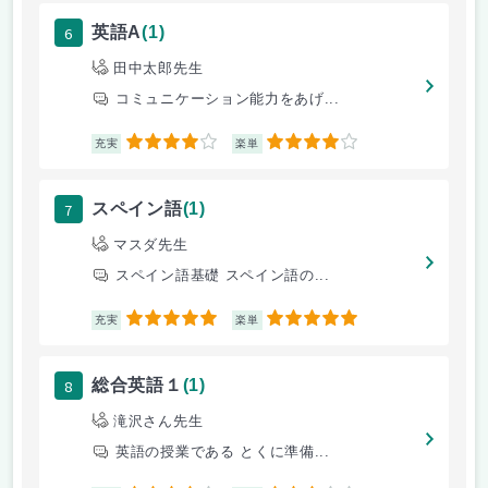
6
英語A
(1)
田中太郎先生
コミュニケーション能力をあげ...
4
4
充実
楽単
7
スペイン語
(1)
マスダ先生
スペイン語基礎 スペイン語の...
5
5
充実
楽単
8
総合英語１
(1)
滝沢さん先生
英語の授業である とくに準備...