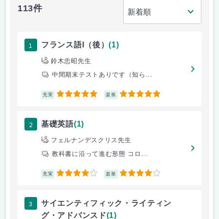
113件
1
フランス語I（後）
(1)
鈴木忠昭先生
中間期末テストありです（知ら...
5
5
充実
楽単
2
基礎英語
(1)
フェルナンデスクリス先生
教科書に沿って進む形態 コロ...
4
4
充実
楽単
3
サイエンティフィック・ライティン
グ・アドバンスド
(1)