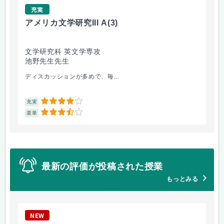
充実
アメリカ文学研究III A
(3)
ヨ
文学研究科 英文学専攻
国
池野先生先生
北
ディスカッションが多めで、毎...
思
4
充実
充
3.5
楽単
楽
最新の評価が投稿された授業
もっとみる
NEW
N