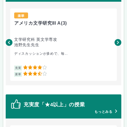
楽単
アメリカ文学研究III A
(3)
ヨ
文学研究科 英文学専攻
国
池野先生先生
北
ディスカッションが多めで、毎...
思
4
充実
充
3.5
楽単
楽
充実度「★4以上」の授業
もっとみる