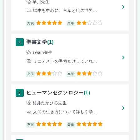
早川先生
絵本を中心に、言葉と絵の世界...
5
2
充実
楽単
4
聖書文学
(1)
swain先生
ミニテストの準備だけしていれ...
3
3
充実
楽単
5
ヒューマンセクソロジー
(1)
村井たかひろ先生
人間の生き方について詳しく学...
5
5
充実
楽単