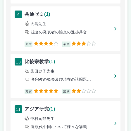
9
共通ゼミ
(1)
大島先生
担当の発表者の論文の進捗具合...
4
3
充実
楽単
10
比較宗教学
(1)
柴田史子先生
各宗教の概要及び現在の諸問題...
5
2
充実
楽単
11
アジア研究
(1)
中村元哉先生
近現代中国について様々な講義...