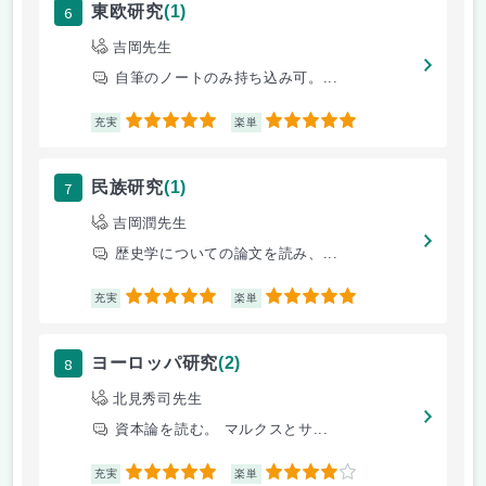
6
東欧研究
(1)
吉岡先生
自筆のノートのみ持ち込み可。...
5
5
充実
楽単
7
民族研究
(1)
吉岡潤先生
歴史学についての論文を読み、...
5
5
充実
楽単
8
ヨーロッパ研究
(2)
北見秀司先生
資本論を読む。 マルクスとサ...
5
4
充実
楽単