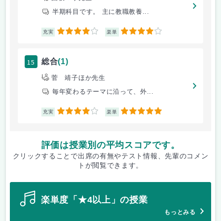
半期科目です。 主に教職教養...
4
4
充実
楽単
15
総合
(1)
菅 靖子ほか先生
毎年変わるテーマに沿って、外...
4
5
充実
楽単
評価は授業別の平均スコアです。
クリックすることで出席の有無やテスト情報、先輩のコメン
トが閲覧できます。
楽単度「★4以上」の授業
もっとみる