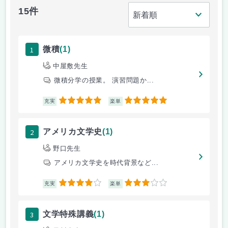
15件
1
微積
(1)
中屋敷先生
微積分学の授業。 演習問題か...
5
5
充実
楽単
2
アメリカ文学史
(1)
野口先生
アメリカ文学史を時代背景など...
4
3
充実
楽単
3
文学特殊講義
(1)