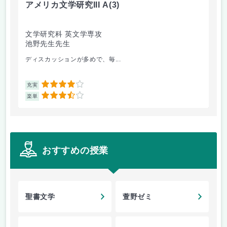
アメリカ文学研究III A
(3)
解
文学研究科 英文学専攻
理
池野先生先生
坂
ディスカッションが多めで、毎...
確
4
充実
充
3.5
楽単
楽
おすすめの授業
聖書文学
萱野ゼミ