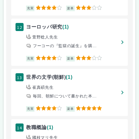
4
3
充実
楽単
12
ヨーロッパ研究
(1)
萱野稔人先生
フーコーの『監獄の誕生』を購...
4
3
充実
楽単
13
世界の文学(朝鮮)
(1)
崔真碩先生
毎回、朝鮮について書かれた本...
4
5
充実
楽単
14
教職概論
(1)
國枝マリ先生