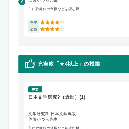
主に歌舞伎の台帳などを読む授...
充実
4
楽単
4
充実度「★4以上」の授業
充実
日本文学研究?（近世）
(1)
文学研究科 日本文学専攻
佐藤かつら先生
主に歌舞伎の台帳などを読む授...