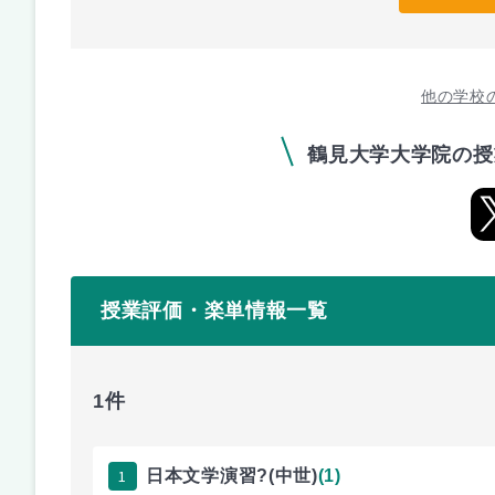
他の学校
鶴見大学大学院の授
授業評価・楽単情報一覧
1件
1
日本文学演習?(中世)
(1)