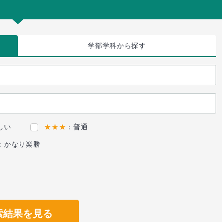
学部学科
から探す
しい
★★★
：普通
：かなり楽勝
索結果を見る