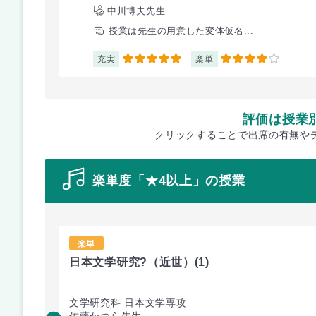
中川博夫先生
授業は先生の用意した変体仮名...
充実
楽単
5
4
評価は授業
クリックすることで出席の有無や
楽単度「★4以上」の授業
楽単
日本文学研究?（近世）
(1)
文学研究科 日本文学専攻
佐藤かつら先生