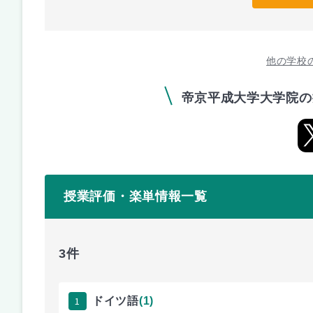
他の学校
帝京平成大学大学院の
授業評価・楽単情報一覧
3件
1
ドイツ語
(1)