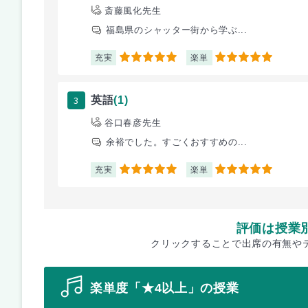
斎藤風化先生
福島県のシャッター街から学ぶ...
充実
楽単
5
5
3
英語
(1)
谷口春彦先生
余裕でした。すごくおすすめの...
充実
楽単
5
5
評価は授業
クリックすることで出席の有無や
楽単度「★4以上」の授業