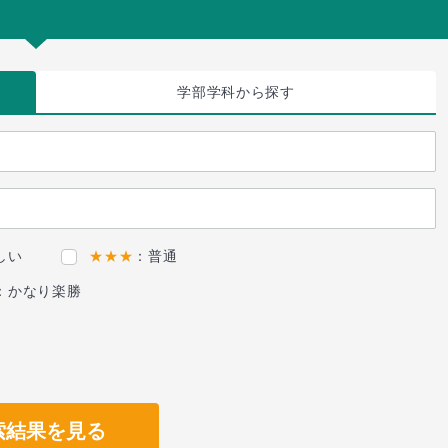
学部学科
から探す
しい
★★★
：普通
：かなり楽勝
索結果を見る