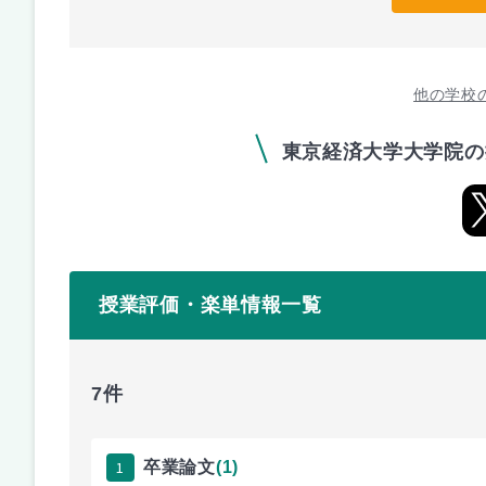
他の学校
東京経済大学大学院の
授業評価・楽単情報一覧
7件
1
卒業論文
(1)