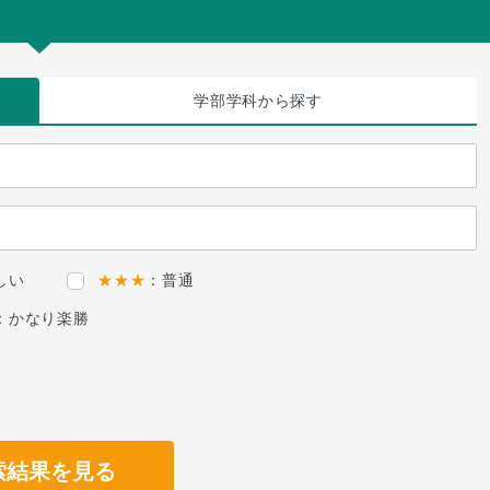
学部学科
から探す
しい
★★★
：普通
：かなり楽勝
索結果を見る