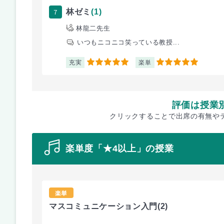
7
林ゼミ
(1)
林龍二先生
いつもニコニコ笑っている教授...
充実
楽単
5
5
評価は授業
クリックすることで出席の有無や
楽単度「★4以上」の授業
楽単
マスコミュニケーション入門
(2)