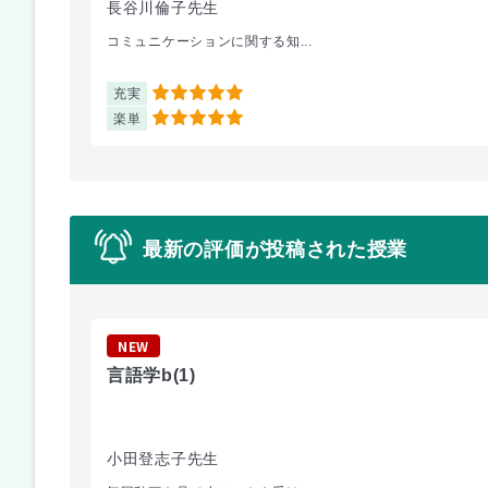
長谷川倫子先生
コミュニケーションに関する知...
充実
5
楽単
5
最新の評価が投稿された授業
NEW
言語学b
(1)
小田登志子先生