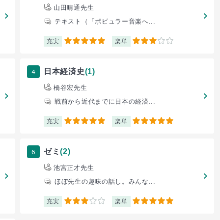
山田晴通先生
テキスト（「ポピュラー音楽へ...
充実
楽単
5
3
4
日本経済史
(1)
橋谷宏先生
戦前から近代までに日本の経済...
充実
楽単
5
5
6
ゼミ
(2)
池宮正才先生
ほぼ先生の趣味の話し。みんな...
充実
楽単
3
5