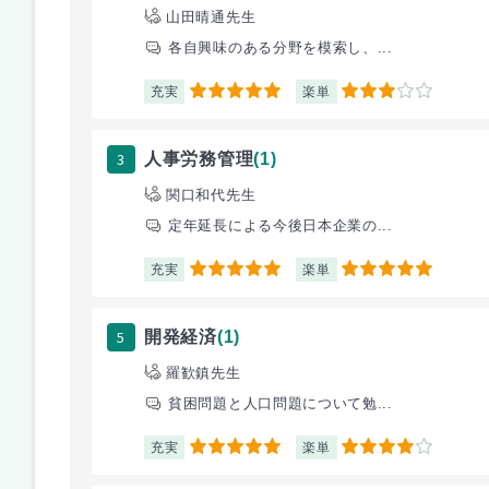
山田晴通先生
各自興味のある分野を模索し、...
充実
楽単
5
3
3
人事労務管理
(1)
関口和代先生
定年延長による今後日本企業の...
充実
楽単
5
5
5
開発経済
(1)
羅歓鎮先生
貧困問題と人口問題について勉...
充実
楽単
5
4