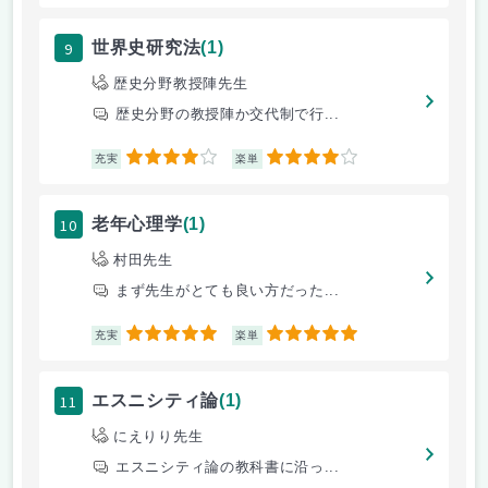
9
世界史研究法
(1)
歴史分野教授陣先生
歴史分野の教授陣か交代制で行...
4
4
充実
楽単
10
老年心理学
(1)
村田先生
まず先生がとても良い方だった...
5
5
充実
楽単
11
エスニシティ論
(1)
にえりり先生
エスニシティ論の教科書に沿っ...