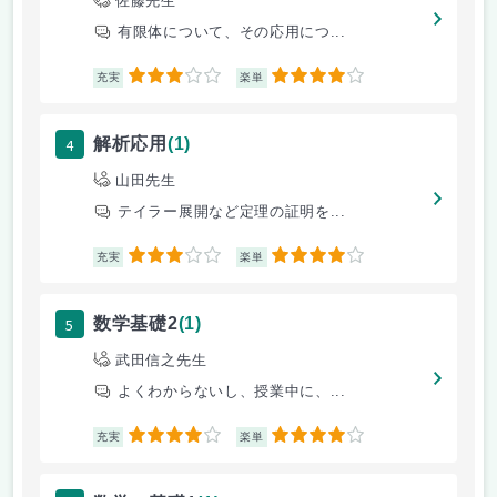
佐藤先生
有限体について、その応用につ...
3
4
充実
楽単
4
解析応用
(1)
山田先生
テイラー展開など定理の証明を...
3
4
充実
楽単
5
数学基礎2
(1)
武田信之先生
よくわからないし、授業中に、...
4
4
充実
楽単