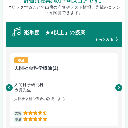
評価は授業別の平均スコアです。
クリックすることで出席の有無やテスト情報、先輩のコメン
トが閲覧できます。
楽単度「★4以上」の授業
もっとみる
楽単
人間社会科学概論
(2)
サ
人間科学研究科
人
赤堀先生
伊
人間社会科学専攻の教授による...
サ
4.5
充実
充
5
楽単
楽