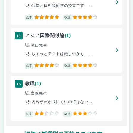
低次元位相幾何学の授業です。...
5
4
充実
楽単
15
アジア国際関係論
(1)
滝口先生
ちょっとテストは厳しいかも。...
4
4
充実
楽単
16
教職
(1)
白銀先生
内容がわかりにくいのではない...
2
3
充実
楽単