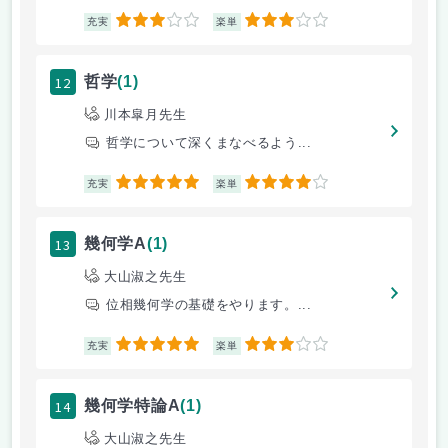
3
3
充実
楽単
12
哲学
(1)
川本皐月先生
哲学について深くまなべるよう...
5
4
充実
楽単
13
幾何学A
(1)
大山淑之先生
位相幾何学の基礎をやります。...
5
3
充実
楽単
14
幾何学特論A
(1)
大山淑之先生