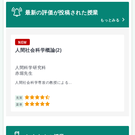
最新の評価が投稿された授業
もっとみる
NEW
N
人間社会科学概論
(2)
数
人間科学研究科
理
赤堀先生
安
人間社会科学専攻の教授による...
少
4.5
充実
充
5
楽単
楽