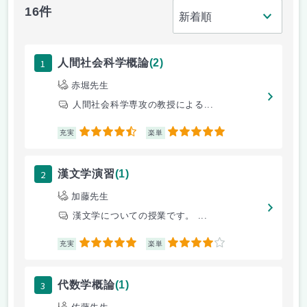
16件
1
人間社会科学概論
(2)
赤堀先生
人間社会科学専攻の教授による...
4.5
5
充実
楽単
2
漢文学演習
(1)
加藤先生
漢文学についての授業です。 ...
5
4
充実
楽単
3
代数学概論
(1)