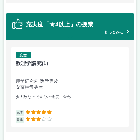
充実度「★4以上」の授業
もっとみる
充実
数理学講究
(1)
サ
理学研究科 数学専攻
人
安藤耕司先生
伊
少人数なので自分の進度に合わ...
サ
5
充実
充
3
楽単
楽