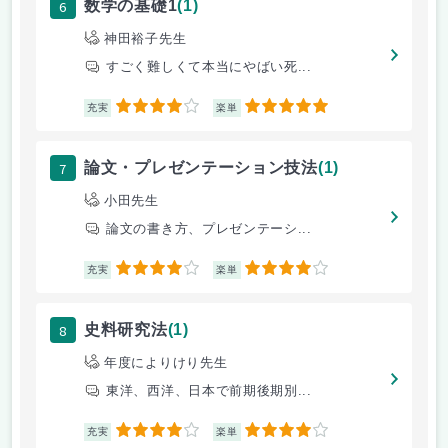
6
数学の基礎1
(1)
神田裕子先生
すごく難しくて本当にやばい死...
4
5
充実
楽単
7
論文・プレゼンテーション技法
(1)
小田先生
論文の書き方、プレゼンテーシ...
4
4
充実
楽単
8
史料研究法
(1)
年度によりけり先生
東洋、西洋、日本で前期後期別...
4
4
充実
楽単