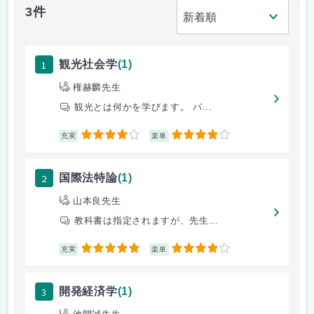
3件
1
観光社会学
(1)
権赫麟先生
観光とは何かを学びます。 パ...
4
4
充実
楽単
2
国際法特論
(1)
山本良先生
教科書は指定されますが、先生...
5
4
充実
楽単
3
開発経済学
(1)