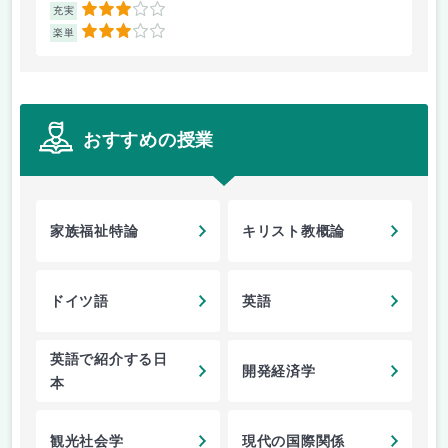
3
充実
充
3
楽単
楽
おすすめの授業
家族福祉特論
キリスト教概論
ドイツ語
英語
英語で紹介する日
開発経済学
本
観光社会学
現代の国際関係