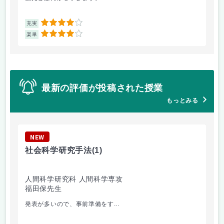
4
充実
充
4
楽単
楽
最新の評価が投稿された授業
もっとみる
NEW
N
社会科学研究手法
(1)
観
人間科学研究科 人間科学専攻
人
福田保先生
権
発表が多いので、事前準備をす...
観光