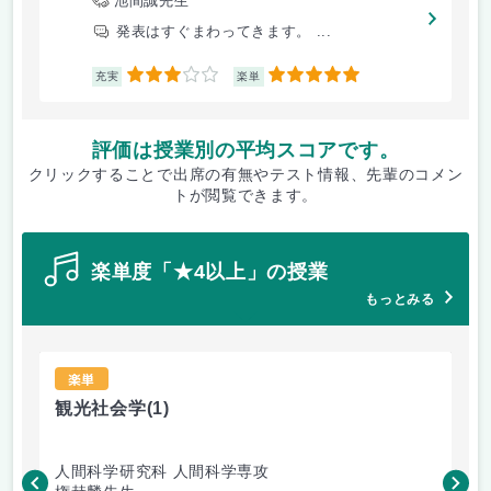
池間誠先生
発表はすぐまわってきます。 ...
3
5
充実
楽単
評価は授業別の平均スコアです。
クリックすることで出席の有無やテスト情報、先輩のコメン
トが閲覧できます。
楽単度「★4以上」の授業
もっとみる
楽単
観光社会学
(1)
英
人間科学研究科 人間科学専攻
国