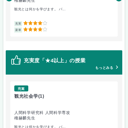
権赫麟先生
高
観光とは何かを学びます。 パ...
外
4
充実
充
4
楽単
楽
充実度「★4以上」の授業
もっとみる
充実
観光社会学
(1)
英
人間科学研究科 人間科学専攻
国
権赫麟先生
高
観光とは何かを学びます。 パ...
外