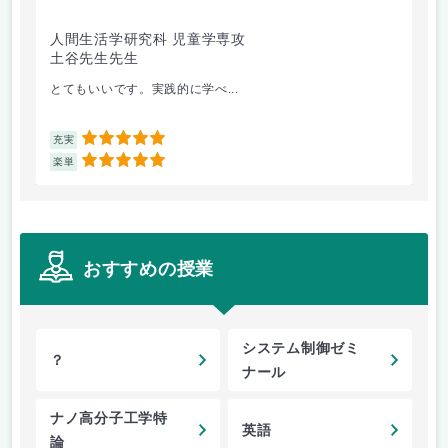
人間生活学研究科 児童学専攻
工
土谷先生先生
梶
とてもいいです。実践的に学べ...
や
5
充実
充
5
楽単
楽
おすすめの授業
システム制御ゼミ
？
ナール
ナノ高分子工学特
英語
論