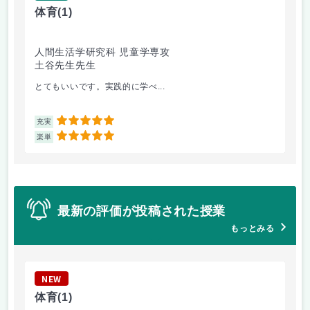
体育
(1)
物
人間生活学研究科 児童学専攻
工
土谷先生先生
梶
とてもいいです。実践的に学べ...
や
5
充実
充
5
楽単
楽
最新の評価が投稿された授業
もっとみる
NEW
N
体育
(1)
物