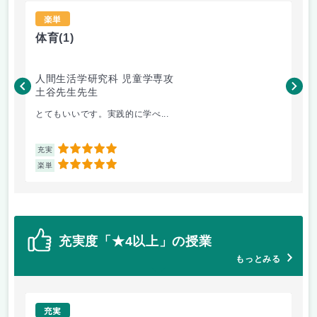
楽単
体育
(1)
物
人間生活学研究科 児童学専攻
工
土谷先生先生
梶
とてもいいです。実践的に学べ...
や
5
充実
充
5
楽単
楽
充実度「★4以上」の授業
もっとみる
充実