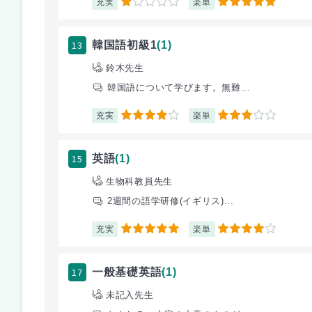
充実
楽単
1
5
13
韓国語初級1
(1)
鈴木先生
韓国語について学びます。無難...
充実
楽単
4
3
15
英語
(1)
生物科教員先生
2週間の語学研修(イギリス)...
充実
楽単
5
4
17
一般基礎英語
(1)
未記入先生