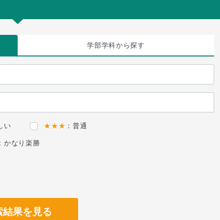
学部学科
から探す
しい
★★★
：普通
：かなり楽勝
索結果を見る