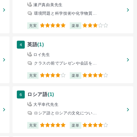
瀬戸真由美先生
環境問題と科学技術や化学物質...
充実
楽単
5
3
4
英語
(1)
ロイ先生
クラスの前でプレゼンや会話を...
充実
楽単
4
4
6
ロシア語
(1)
大平幸代先生
ロシア語とロシアの文化につい...
充実
楽単
5
4