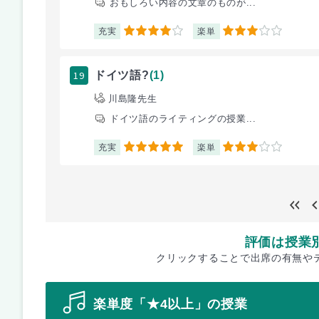
おもしろい内容の文章のものが...
充実
楽単
4
3
19
ドイツ語?
(1)
川島隆先生
ドイツ語のライティングの授業...
充実
楽単
5
3
評価は授業
クリックすることで出席の有無や
楽単度「★4以上」の授業