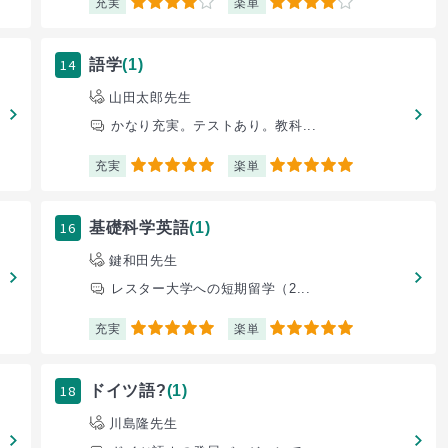
充実
楽単
4
4
14
語学
(1)
山田太郎先生
かなり充実。テストあり。教科...
充実
楽単
5
5
16
基礎科学英語
(1)
鍵和田先生
レスター大学への短期留学（2...
充実
楽単
5
5
18
ドイツ語?
(1)
川島隆先生