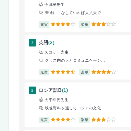
今田桜先生
普通にこなしていれば大丈夫で...
充実
楽単
4
3
3
英語
(2)
スコット先生
クラス内の人とコミュニケーシ...
充実
楽単
4.5
4
5
ロシア語B
(1)
大平幸代先生
映像資料を通してロシアの文化...
充実
楽単
4
3