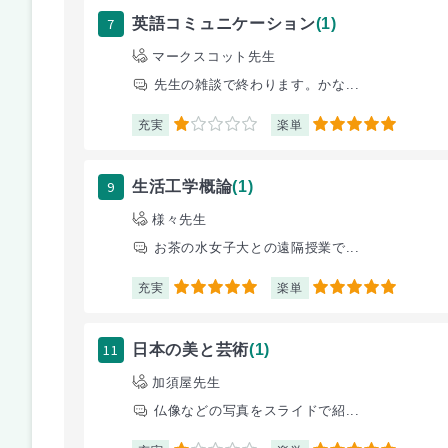
7
英語コミュニケーション
(1)
マークスコット先生
先生の雑談で終わります。かな...
充実
楽単
1
5
9
生活工学概論
(1)
様々先生
お茶の水女子大との遠隔授業で...
充実
楽単
5
5
11
日本の美と芸術
(1)
加須屋先生
仏像などの写真をスライドで紹...