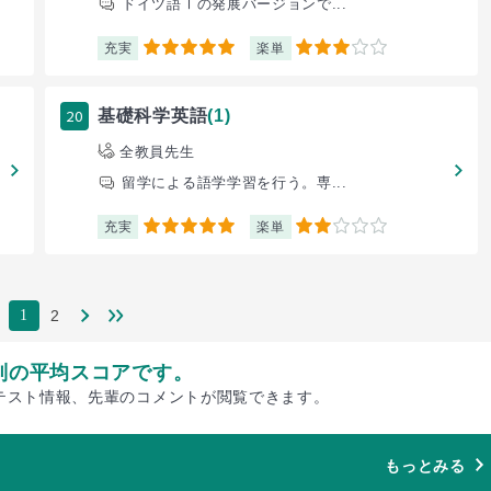
ドイツ語Ⅰの発展バージョンで...
充実
楽単
5
3
20
基礎科学英語
(1)
全教員先生
留学による語学学習を行う。専...
充実
楽単
5
2
2
1
別の平均スコアです。
テスト情報、先輩のコメントが閲覧できます。
もっとみる