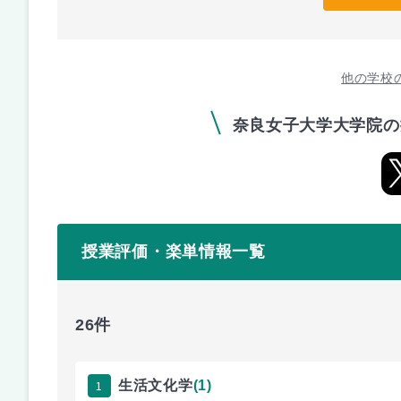
他の学校
奈良女子大学大学院の
授業評価・楽単情報一覧
26件
1
生活文化学
(1)