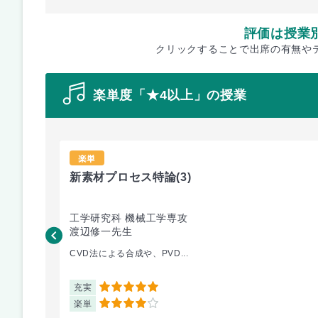
評価は授業
クリックすることで出席の有無や
楽単度「★4以上」の授業
楽単
新素材プロセス特論
(3)
工学研究科 機械工学専攻
渡辺修一先生
CVD法による合成や、PVD...
充実
5
楽単
4