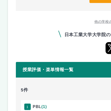
他の学校
日本工業大学大学院の
授業評価・楽単情報一覧
5件
1
PBL
(1)