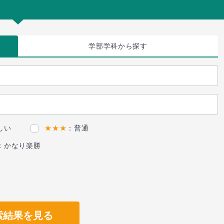
学部学科
から探す
しい
★★★
：普通
：かなり楽勝
索結果を見る