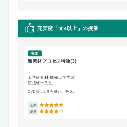
充実度「★4以上」の授業
充実
新素材プロセス特論
(3)
工学研究科 機械工学専攻
渡辺修一先生
CVD法による合成や、PVD...
充実
5
楽単
4