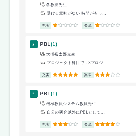
各教授先生
受ける意味がない 時間がもっ...
充実
楽単
1
1
3
PBL
(1)
大橋裕太郎先生
プロジェクト科目で，3プロジ...
充実
楽単
5
3
5
PBL
(1)
機械教員システム教員先生
自分の研究以外にPBLとして...
充実
楽単
3
4