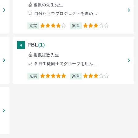
複数の先生先生
自分たちでプロジェクトを進め...
充実
楽単
4
3
4
PBL
(1)
複数複数先生
各自生徒同士でグループを組ん...
充実
楽単
5
3