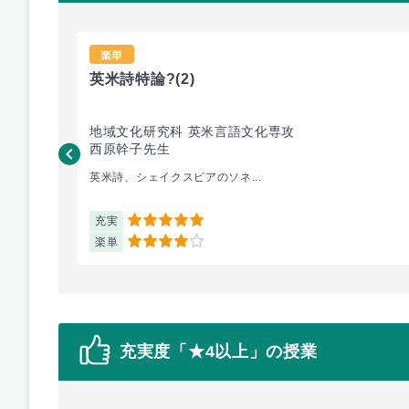
楽単
英米詩特論?
(2)
地域文化研究科 英米言語文化専攻
西原幹子先生
英米詩、シェイクスピアのソネ...
充実
5
楽単
4
充実度「★4以上」の授業