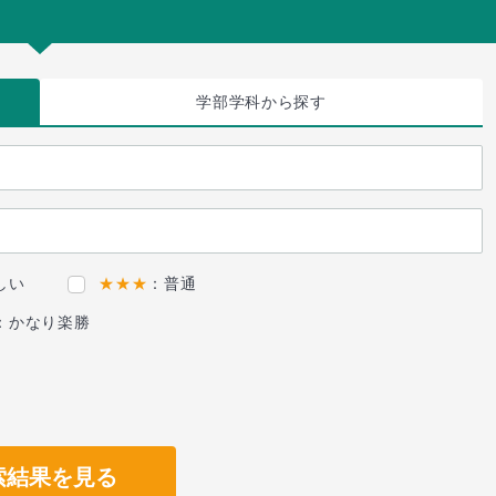
学部学科
から探す
しい
★★★
：普通
：かなり楽勝
索結果を見る