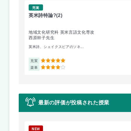
充実
英米詩特論?
(2)
地域文化研究科 英米言語文化専攻
西原幹子先生
英米詩、シェイクスピアのソネ...
充実
5
楽単
4
最新の評価が投稿された授業
NEW