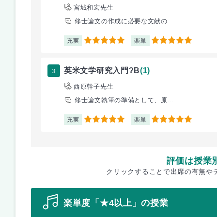
宮城和宏先生
修士論文の作成に必要な文献の...
充実
楽単
5
5
3
英米文学研究入門?B
(1)
西原幹子先生
修士論文執筆の準備として、原...
充実
楽単
5
5
評価は授業
クリックすることで出席の有無や
楽単度「★4以上」の授業