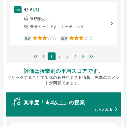
20
ゼミ
(1)
伊野部先生
普通のゼミです、ミーティング...
3
3
充実
楽単
2
3
4
1
評価は授業別の平均スコアです。
クリックすることで出席の有無やテスト情報、先輩のコメン
トが閲覧できます。
楽単度「★4以上」の授業
もっとみる