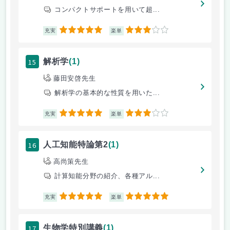
コンパクトサポートを用いて超...
5
3
充実
楽単
15
解析学
(1)
藤田安啓先生
解析学の基本的な性質を用いた...
5
3
充実
楽単
16
人工知能特論第2
(1)
高尚策先生
計算知能分野の紹介、各種アル...
5
5
充実
楽単
17
生物学特別講義
(1)