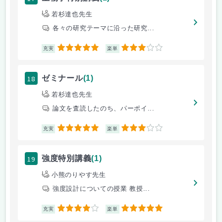
若杉達也先生
各々の研究テーマに沿った研究...
5
3
充実
楽単
18
ゼミナール
(1)
若杉達也先生
論文を査読したのち、パーポイ...
5
3
充実
楽単
19
強度特別講義
(1)
小熊のりやす先生
強度設計についての授業 教授...
4
5
充実
楽単