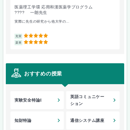
医薬理工学環 応用和漢医薬学プログラム
理
???? 一朗先生
森
実際に先生の研究から他大学の...
微
5
充実
充
5
楽単
楽
おすすめの授業
英語コミュニケー
実験安全特論I
ション
知財特論
通信システム講座