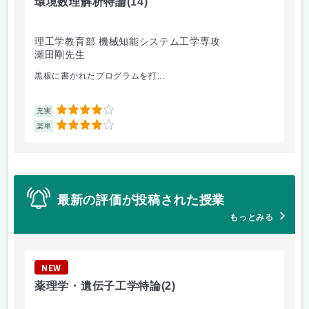
環境数理解析特論
(14)
創
理工学教育部 機械知能システム工学専攻
医
瀬田剛先生
大
黒板に書かれたプログラムを打...
製
4
充実
充
4
楽単
楽
最新の評価が投稿された授業
もっとみる
NEW
N
薬理学・遺伝子工学特論
(2)
生