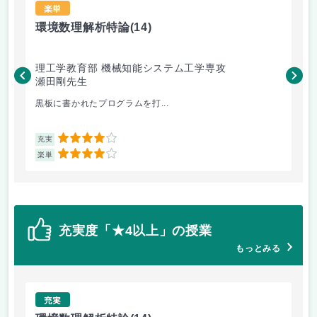
楽単
環境数理解析特論
(14)
創
理工学教育部 機械知能システム工学専攻
医
瀬田剛先生
大
黒板に書かれたプログラムを打...
製
4
充実
充
4
楽単
楽
充実度「★4以上」の授業
もっとみる
充実