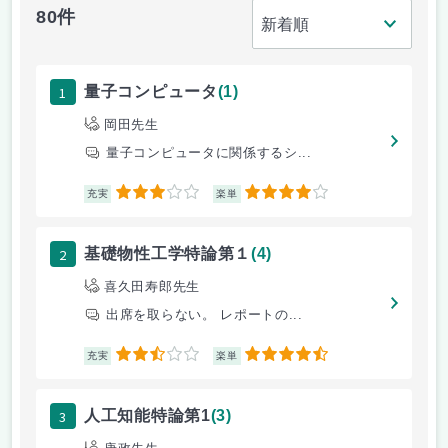
80件
1
量子コンピュータ
(1)
岡田先生
量子コンピュータに関係するシ...
3
4
充実
楽単
2
基礎物性工学特論第１
(4)
喜久田寿郎先生
出席を取らない。 レポートの...
2.5
4.5
充実
楽単
3
人工知能特論第1
(3)