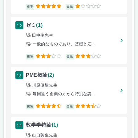
5
1
充実
楽単
12
ゼミ
(1)
田中俊先生
一般的なものであり、基礎と応...
3
3
充実
楽単
13
PME概論
(2)
川原茂敬先生
毎回違う企業の方から特別な講...
4.5
3.5
充実
楽単
14
数学学特論
(1)
出口英生先生