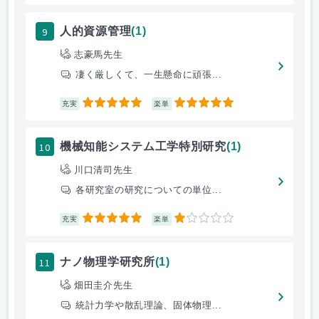
9
人的資源管理
(1)
志豪馬先生
凄く厳しくて、一生懸命に頑張...
5
5
充実
楽単
10
機械知能システム工学特別研究
(1)
川口清司先生
各研究室の研究についての単位...
5
1
充実
楽単
11
ナノ物理学研究所
(1)
畑田圭介先生
統計力学や散乱理論、固体物理...