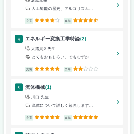
唐政先生
人工知能の歴史、アルゴリズム...
4
4.5
充実
楽単
4
エネルギー変換工学特論
(2)
大路貴久先生
とてもおもしろい。でもむずか...
5
2
充実
楽単
5
流体機械
(1)
川口 先生
流体について詳しく勉強します...
5
5
充実
楽単