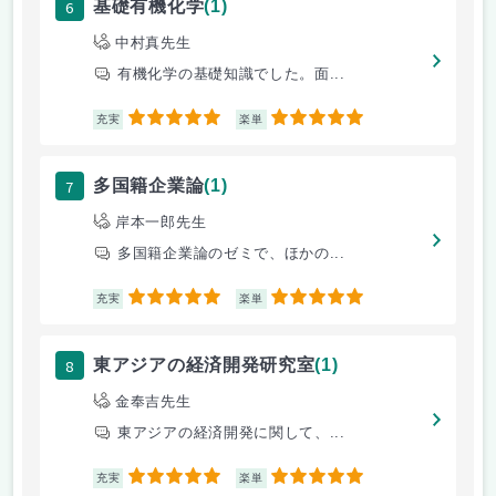
6
基礎有機化学
(1)
中村真先生
有機化学の基礎知識でした。面...
5
5
充実
楽単
7
多国籍企業論
(1)
岸本一郎先生
多国籍企業論のゼミで、ほかの...
5
5
充実
楽単
8
東アジアの経済開発研究室
(1)
金奉吉先生
東アジアの経済開発に関して、...
5
5
充実
楽単