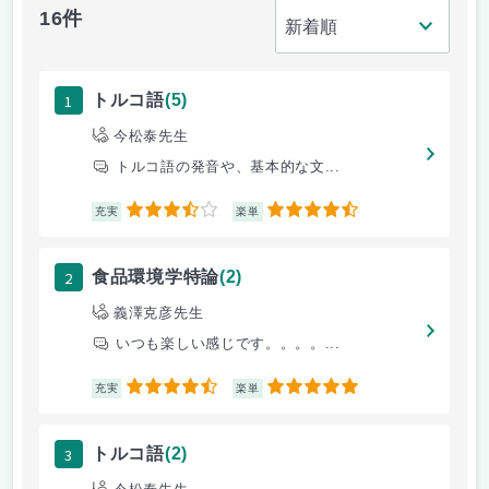
16件
1
トルコ語
(5)
今松泰先生
トルコ語の発音や、基本的な文...
3.5
4.5
充実
楽単
2
食品環境学特論
(2)
義澤克彦先生
いつも楽しい感じです。。。。...
4.5
5
充実
楽単
3
トルコ語
(2)