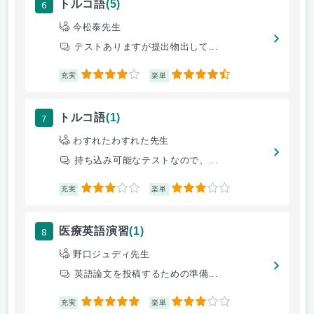
6
トルコ語
(5)
今松泰先生
テストありますが提出物出して...
4
4.5
充実
楽単
7
トルコ語
(1)
わすれたわすれた先生
持ち込み可能なテストなので、...
3
3
充実
楽単
8
医療英語演習
(1)
野口ジュディ先生
英語論文を投稿するための準備...
5
3
充実
楽単