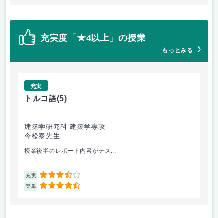
充実度「★4以上」の授業
もっとみる
充実
トルコ語
(5)
ト
建築学研究科 建築学専攻
生
今松泰先生
今
授業後半のレポート内容がテス...
ト
3.5
充実
充
4.5
楽単
楽