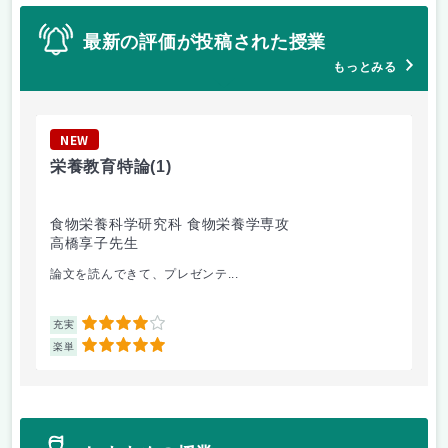
最新の評価が投稿された授業
もっとみる
NEW
N
栄養教育特論
(1)
設
食物栄養科学研究科 食物栄養学専攻
建
高橋享子先生
杉
論文を読んできて、プレゼンテ...
毎
4
充実
充
5
楽単
楽