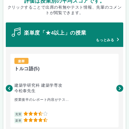
評価は授業別の平均スコアです。
クリックすることで出席の有無やテスト情報、先輩のコメン
トが閲覧できます。
楽単度「★4以上」の授業
もっとみる
楽単
トルコ語
(5)
ト
建築学研究科 建築学専攻
生
今松泰先生
今
授業後半のレポート内容がテス...
ト
3.5
充実
充
4.5
楽単
楽