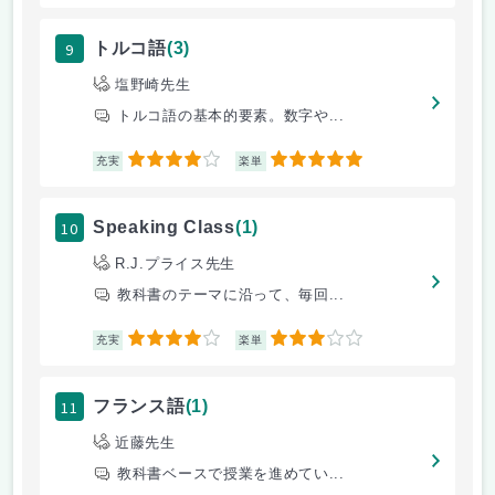
9
トルコ語
(3)
塩野崎先生
トルコ語の基本的要素。数字や...
4
5
充実
楽単
10
Speaking Class
(1)
R.J.プライス先生
教科書のテーマに沿って、毎回...
4
3
充実
楽単
11
フランス語
(1)
近藤先生
教科書ベースで授業を進めてい...