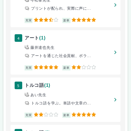
今松泰先生
プリントが配られ、実際に声に...
3.5
5
充実
楽単
4
アート
(1)
藤井達也先生
アートを通じた社会貢献、ボラ...
5
2
充実
楽単
5
トルコ語
(1)
あい先生
トルコ語を学ぶ。単語や文章の...
2
5
充実
楽単