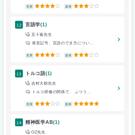
4
3
充実
楽単
12
言語学
(1)
五十嵐先生
発音記号、言語のでき方につい...
4
3
充実
楽単
13
トルコ語
(1)
吉村大樹先生
トルコ研修の関係で、 ふつう...
3
5
充実
楽単
14
精神医学AB
(1)
OZ先生