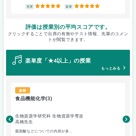
5
5
充実
楽単
評価は授業別の平均スコアです。
クリックすることで出席の有無やテスト情報、先輩のコメン
トが閲覧できます。
楽単度「★4以上」の授業
もっとみる
楽単
食品機能化学
(3)
英
生物資源学研究科 生物資源学専攻
経
高橋先生
サ
脂肪酸などについての内容が多...
授