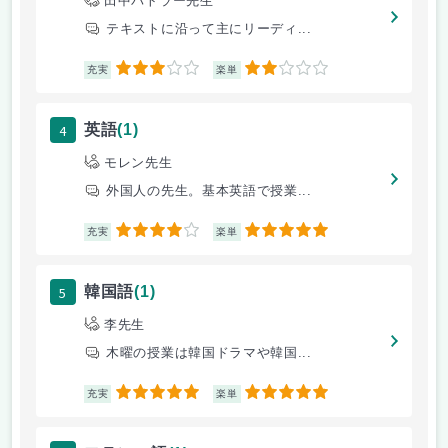
田中バトラー先生
テキストに沿って主にリーディ...
3
2
充実
楽単
4
英語
(1)
モレン先生
外国人の先生。基本英語で授業...
4
5
充実
楽単
5
韓国語
(1)
李先生
木曜の授業は韓国ドラマや韓国...
5
5
充実
楽単