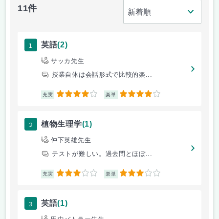
11件
1
英語
(2)
サッカ先生
授業自体は会話形式で比較的楽...
4
4
充実
楽単
2
植物生理学
(1)
仲下英雄先生
テストが難しい。過去問とほぼ...
3
3
充実
楽単
3
英語
(1)