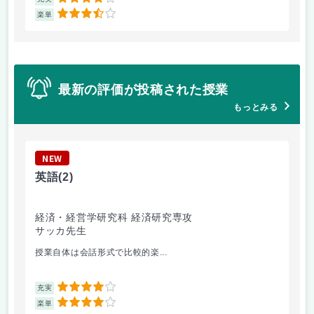
4
3.5
楽単
楽
最新の評価が投稿された授業
もっとみる
NEW
N
英語
(2)
食
経済・経営学研究科 経済研究専攻
生
サッカ先生
村
授業自体は会話形式で比較的楽...
機
4
充実
充
4
楽単
楽