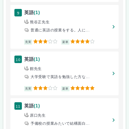
9
英語
(1)
熊谷正先生
普通に英語の授業をする。人に...
3
4
充実
楽単
10
英語
(1)
館先生
大学受験で英語を勉強した方な...
3
5
充実
楽単
11
英語
(1)
原口先生
予備校の授業みたいで結構面白...