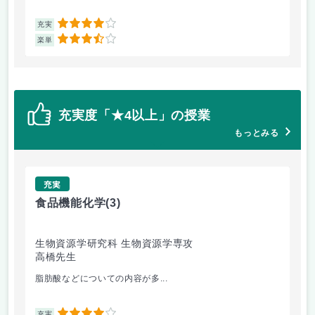
4
充実
充
3.5
楽単
楽
充実度「★4以上」の授業
もっとみる
充実
食品機能化学
(3)
英
生物資源学研究科 生物資源学専攻
経
高橋先生
サ
脂肪酸などについての内容が多...
授
充実
充