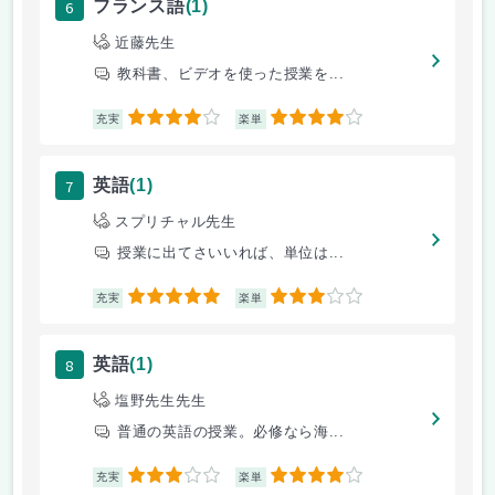
6
フランス語
(1)
近藤先生
教科書、ビデオを使った授業を...
4
4
充実
楽単
7
英語
(1)
スプリチャル先生
授業に出てさいいれば、単位は...
5
3
充実
楽単
8
英語
(1)
塩野先生先生
普通の英語の授業。必修なら海...
3
4
充実
楽単