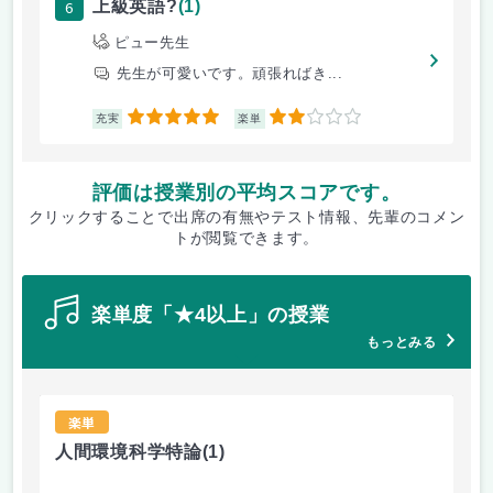
6
上級英語?
(1)
ピュー先生
先生が可愛いです。頑張ればき...
5
2
充実
楽単
評価は授業別の平均スコアです。
クリックすることで出席の有無やテスト情報、先輩のコメン
トが閲覧できます。
楽単度「★4以上」の授業
もっとみる
楽単
人間環境科学特論
(1)
人