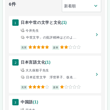
6件
1
日本中世の文学と文化
(1)
今井先生
中世文学」の批評精神はどのよ...
5
2
充実
楽単
2
日本言語文化
(1)
大久保順子先生
日本近世文学 浮世草子、仮名...
4
1
充実
楽単
3
中国語
(1)