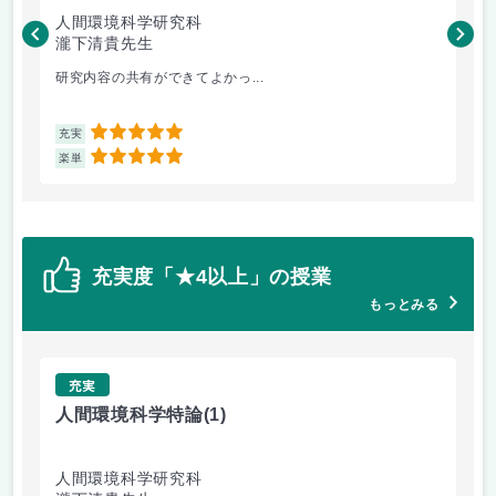
人間環境科学研究科
瀧下清貴先生
瀧
研究内容の共有ができてよかっ...
オ
5
充実
充
5
楽単
楽
充実度「★4以上」の授業
もっとみる
充実
人間環境科学特論
(1)
人
人間環境科学研究科