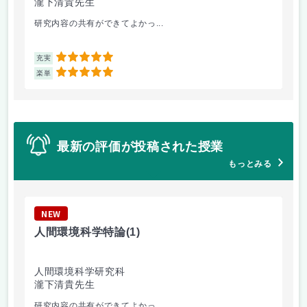
瀧下清貴先生
瀧
研究内容の共有ができてよかっ...
オ
5
充実
充
5
楽単
楽
最新の評価が投稿された授業
もっとみる
NEW
N
人間環境科学特論
(1)
人
人間環境科学研究科
瀧下清貴先生
瀧
研究内容の共有ができてよかっ...
オ