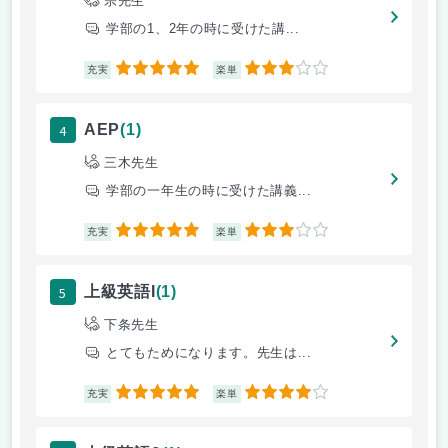
宗先生
学部の1、2年の時に受けた講...
5
3
充実
楽単
4
AEP
(1)
三木先生
学部の一年生の時に受けた講義...
5
3
充実
楽単
5
上級英語I
(1)
下条先生
とてもためになります。先生は...
5
4
充実
楽単