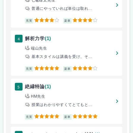
七竈雄太先生
普通にやっていれば単位は取れ...
4
4
充実
楽単
4
解析力学
(1)
端山先生
基本スタイルは講義を受け、そ...
5
4
充実
楽単
5
絶縁特論
(1)
HM先生
授業はわかりやすくてとてもと...
5
5
充実
楽単