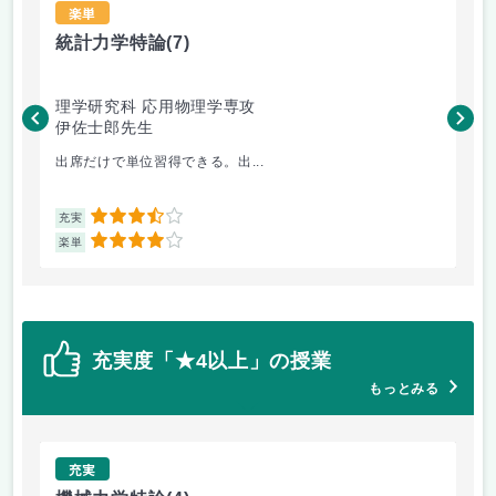
楽単
統計力学特論
(7)
機
理学研究科 応用物理学専攻
工
伊佐士郎先生
岩
出席だけで単位習得できる。出...
先
3.5
充実
充
4
楽単
楽
充実度「★4以上」の授業
もっとみる
充実