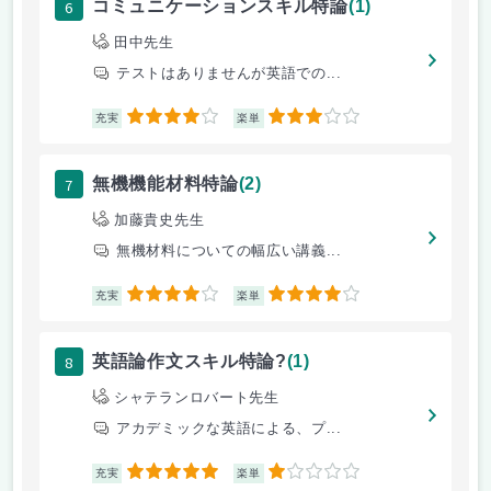
6
コミュニケーションスキル特論
(1)
田中先生
テストはありませんが英語での...
4
3
充実
楽単
7
無機機能材料特論
(2)
加藤貴史先生
無機材料についての幅広い講義...
4
4
充実
楽単
8
英語論作文スキル特論?
(1)
シャテランロバート先生
アカデミックな英語による、プ...
5
1
充実
楽単