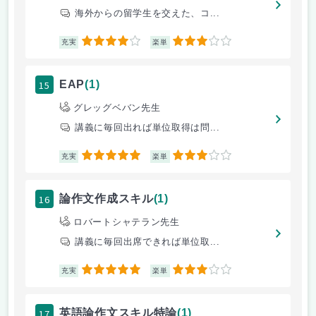
海外からの留学生を交えた、コ...
4
3
充実
楽単
15
EAP
(1)
グレッグベバン先生
講義に毎回出れば単位取得は問...
5
3
充実
楽単
16
論作文作成スキル
(1)
ロバートシャテラン先生
講義に毎回出席できれば単位取...
5
3
充実
楽単
17
英語論作文スキル特論
(1)