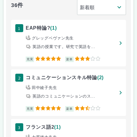
36件
1
EAP特論?
(1)
グレッグベヴァン先生
英語の授業です。研究で英語を...
5
3
充実
楽単
2
コミュニケーションスキル特論
(2)
田中綾子先生
英語のコミュニケーションのス...
5
2.5
充実
楽単
3
フランス語2
(1)