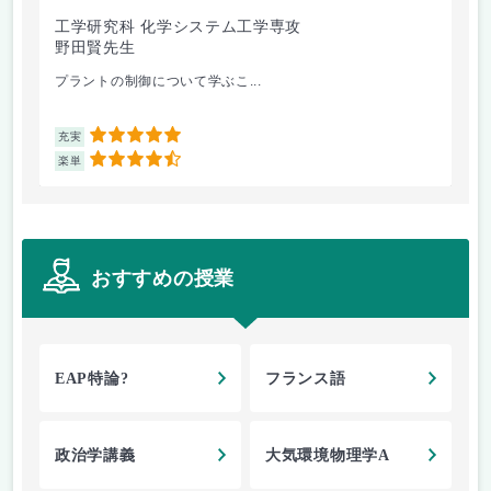
工学研究科 化学システム工学専攻
工
野田賢先生
岩
プラントの制御について学ぶこ...
先
5
充実
充
4.5
楽単
楽
おすすめの授業
EAP特論?
フランス語
政治学講義
大気環境物理学A