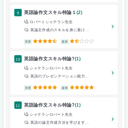
9
英語論作文スキル特論１
(2)
ロバートシャテラン先生
英論文作成のスキルを身に着け...
4.5
1.5
充実
楽単
10
英語論作文スキル特論?
(1)
シャテランロバート先生
英語のプレゼンテーション能力...
5
5
充実
楽単
11
英語論作文スキル特論?
(1)
シャテランロバート先生
英語の論文作成方法を学びます...