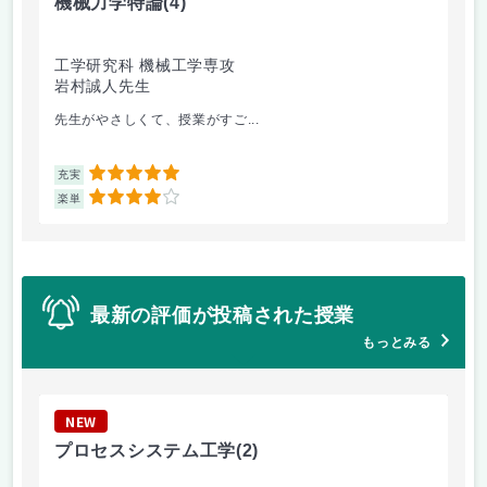
機械力学特論
(4)
生
工学研究科 機械工学専攻
理
岩村誠人先生
山
先生がやさしくて、授業がすご...
生
5
充実
充
4
楽単
楽
最新の評価が投稿された授業
もっとみる
NEW
N
プロセスシステム工学
(2)
機