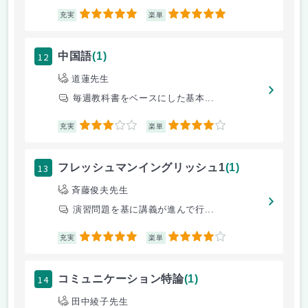
5
5
充実
楽単
12
中国語
(1)
道蓮先生
毎週教科書をベースにした基本...
3
4
充実
楽単
13
フレッシュマンイングリッシュ1
(1)
斉藤俊夫先生
演習問題を基に講義が進んで行...
5
4
充実
楽単
14
コミュニケーション特論
(1)
田中綾子先生