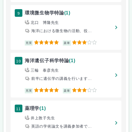
9
環境微生物学特論
(1)
北口 博隆先生
海洋における微生物の活動、役...
5
3
充実
楽単
10
海洋遺伝子科学特論
(1)
三輪 泰彦先生
前半に遺伝学の講義を行います...
5
3
充実
楽単
11
薬理学
(1)
井上敦子先生
英語の学術論文を講義参加者で...