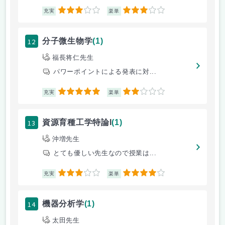
3
3
充実
楽単
12
分子微生物学
(1)
福長将仁先生
パワーポイントによる発表に対...
5
2
充実
楽単
13
資源育種工学特論I
(1)
沖増先生
とても優しい先生なので授業は...
3
4
充実
楽単
14
機器分析学
(1)
太田先生