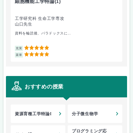
細胞機能工学特論
(1)
醗
工学研究科 生命工学専攻
工
山口先生
秦
資料を輪読後、パラドックスに...
生物
5
充実
充
5
楽単
楽
おすすめの授業
資源育種工学特論I
分子微生物学
プログラミング応