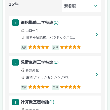
15件
1
細胞機能工学特論
(1)
山口先生
資料を輪読後、パラドックスに...
5
5
充実
楽単
2
醗酵生産工学特論
(1)
秦野先生
生物/クオラムセンシング/根...
5
5
充実
楽単
3
計算機基礎特論
(1)