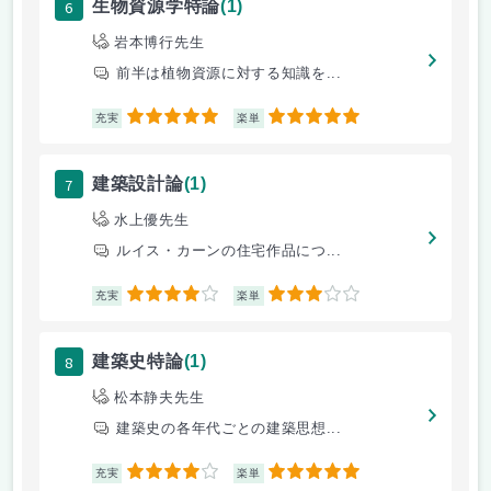
6
生物資源学特論
(1)
岩本博行先生
前半は植物資源に対する知識を...
5
5
充実
楽単
7
建築設計論
(1)
水上優先生
ルイス・カーンの住宅作品につ...
4
3
充実
楽単
8
建築史特論
(1)
松本静夫先生
建築史の各年代ごとの建築思想...
4
5
充実
楽単