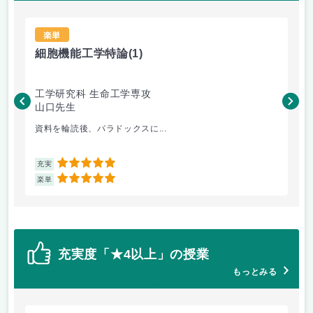
楽単
細胞機能工学特論
(1)
醗
工学研究科 生命工学専攻
工
山口先生
秦
資料を輪読後、パラドックスに...
生物
5
充実
充
5
楽単
楽
充実度「★4以上」の授業
もっとみる