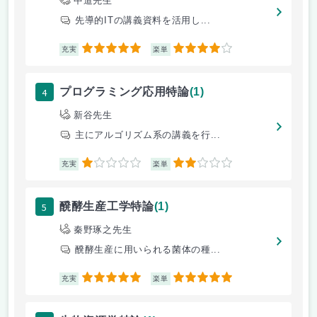
中道先生
先導的ITの講義資料を活用し...
5
4
充実
楽単
4
プログラミング応用特論
(1)
新谷先生
主にアルゴリズム系の講義を行...
1
2
充実
楽単
5
醗酵生産工学特論
(1)
秦野琢之先生
醗酵生産に用いられる菌体の種...
5
5
充実
楽単