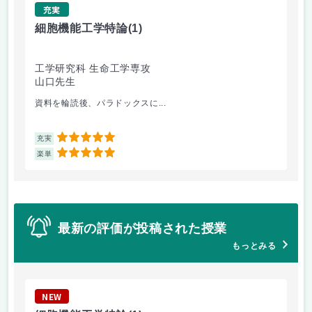
充実
細胞機能工学特論
(1)
醗
工学研究科 生命工学専攻
工
山口先生
秦
資料を輪読後、パラドックスに...
生物
5
充実
充
5
楽単
楽
最新の評価が投稿された授業
もっとみる
NEW
N