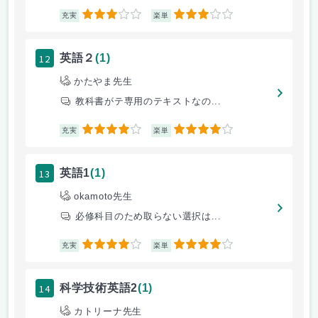
3
3
充実
楽単
12
英語２
(1)
かたやま先生
教科書がテ専用のテキストなの...
4
4
充実
楽単
13
英語1
(1)
okamoto先生
必修科目のため取らない選択は...
4
4
充実
楽単
14
科学技術英語2
(1)
カトリーナ先生