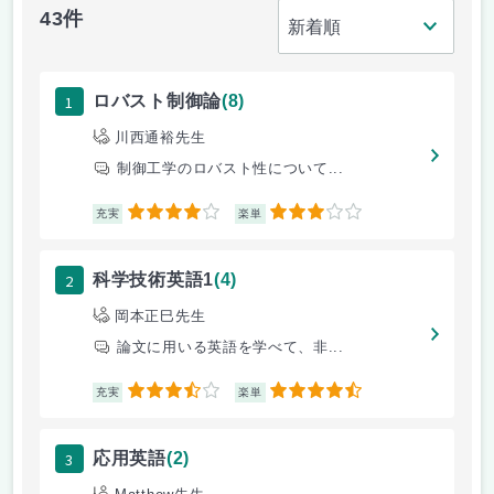
43件
1
ロバスト制御論
(8)
川西通裕先生
制御工学のロバスト性について...
4
3
充実
楽単
2
科学技術英語1
(4)
岡本正巳先生
論文に用いる英語を学べて、非...
3.5
4.5
充実
楽単
3
応用英語
(2)