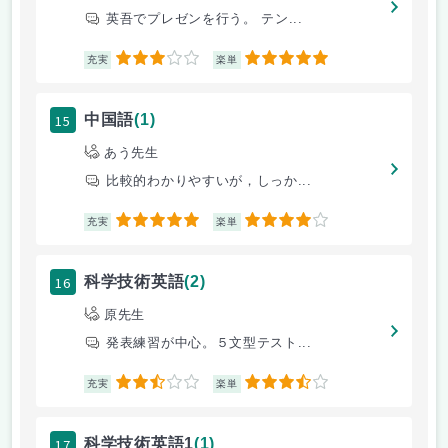
英吾でプレゼンを行う。 テン...
3
5
充実
楽単
15
中国語
(1)
あう先生
比較的わかりやすいが，しっか...
5
4
充実
楽単
16
科学技術英語
(2)
原先生
発表練習が中心。５文型テスト...
2.5
3.5
充実
楽単
17
科学技術英語1
(1)