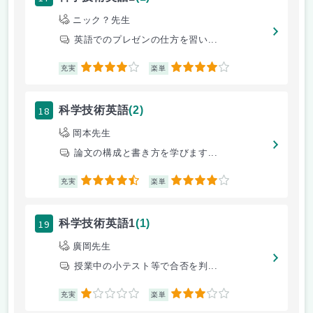
ニック？先生
英語でのプレゼンの仕方を習い...
4
4
充実
楽単
18
科学技術英語
(2)
岡本先生
論文の構成と書き方を学びます...
4.5
4
充実
楽単
19
科学技術英語1
(1)
廣岡先生
授業中の小テスト等で合否を判...
1
3
充実
楽単