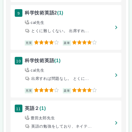
9
科学技術英語2
(1)
cal先生
とくに難しくない。 出席すれ...
4
4
充実
楽単
10
科学技術英語
(1)
cal先生
出席すれば問題なし。 とくに...
4
4
充実
楽単
11
英語２
(1)
豊田太郎先生
英語の勉強をしており、ネイテ...