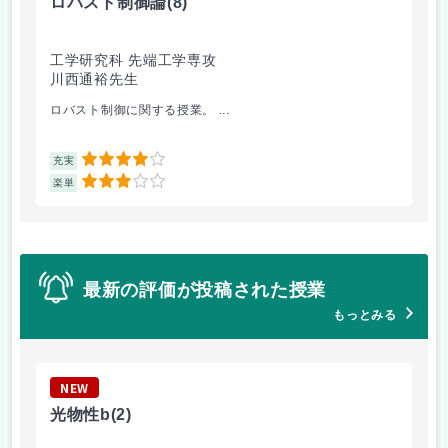
ロバスト制御論
(8)
情
工学研究科 先端工学専攻
工
川西通裕先生
松
ロバスト制御に関する授業。 ...
数学
4
充実
充
3
楽単
楽
最新の評価が投稿された授業
もっとみる
NEW
N
光物性b
(2)
レ