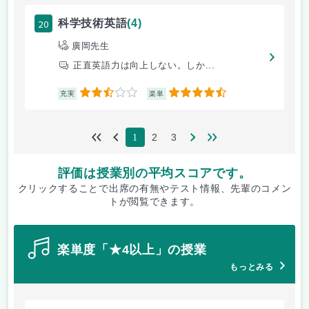
20
科学技術英語
(4)
廣岡先生
正直英語力は向上しない。しか...
2.5
4.5
充実
楽単
2
3
1
評価は授業別の平均スコアです。
クリックすることで出席の有無やテスト情報、先輩のコメン
トが閲覧できます。
楽単度「★4以上」の授業
もっとみる