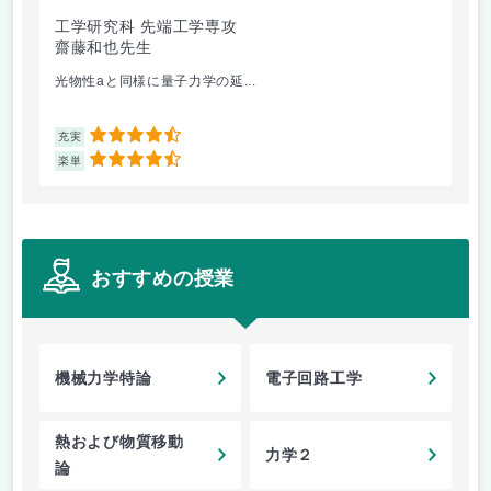
工学研究科 先端工学専攻
工
齋藤和也先生
藤
光物性aと同様に量子力学の延...
基
4.5
充実
充
4.5
楽単
楽
おすすめの授業
機械力学特論
電子回路工学
熱および物質移動
力学２
論