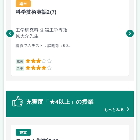
楽単
科学技術英語2
(7)
レ
工学研究科 先端工学専攻
工
原大介先生
藤
講義でのテスト，課題等：60...
基
3
充実
充
4
楽単
楽
充実度「★4以上」の授業
もっとみる
充実