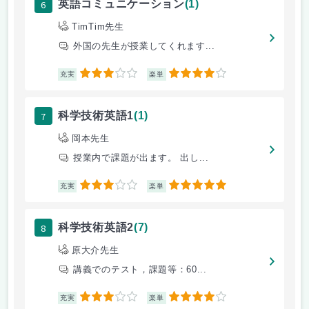
6
英語コミュニケーション
(1)
TimTim先生
外国の先生が授業してくれます...
3
4
充実
楽単
7
科学技術英語1
(1)
岡本先生
授業内で課題が出ます。 出し...
3
5
充実
楽単
8
科学技術英語2
(7)
原大介先生
講義でのテスト，課題等：60...
3
4
充実
楽単