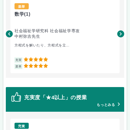
楽単
数学
(1)
家
社会福祉学研究科 社会福祉学専攻
社
中村弥吉先生
近
方程式を解いたり、方程式を立...
授
5
充実
充
5
楽単
楽
充実度「★4以上」の授業
もっとみる
充実