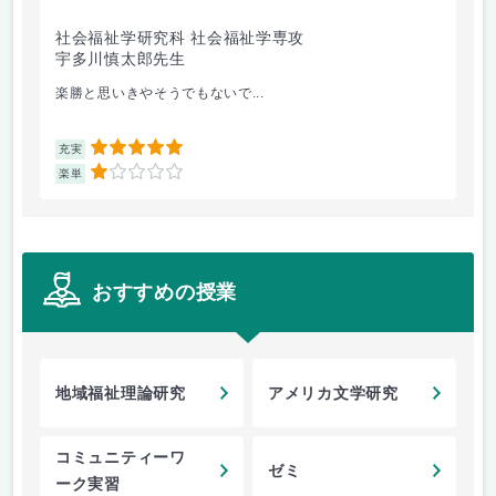
社会福祉学研究科 社会福祉学専攻
社
宇多川慎太郎先生
中
楽勝と思いきやそうでもないで...
方
5
充実
充
1
楽単
楽
おすすめの授業
地域福祉理論研究
アメリカ文学研究
コミュニティーワ
ゼミ
ーク実習