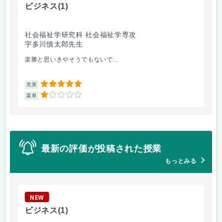
ビジネス
(1)
数
社会福祉学研究科 社会福祉学専攻
社
宇多川慎太郎先生
中
楽勝と思いきやそうでもないで...
方
5
充実
充
1
楽単
楽
最新の評価が投稿された授業
もっとみる
NEW
N
ビジネス
(1)
数